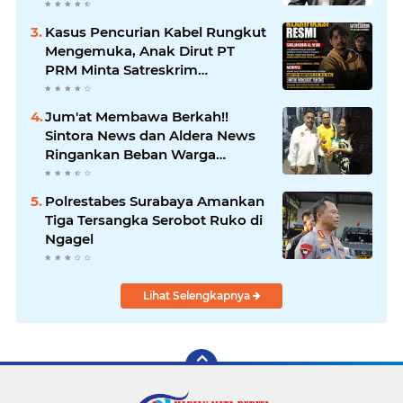
Pimpinan Redaksi
HarianMataBerita.com
Kasus Pencurian Kabel Rungkut
Sampaikan Ucapan Selamat
Mengemuka, Anak Dirut PT
PRM Minta Satreskrim
Polrestabes Surabaya Usut
Hingga Tuntas
Jum'at Membawa Berkah!!
Sintora News dan Aldera News
Ringankan Beban Warga
Bangkitkan Pelaku UMKM
Polrestabes Surabaya Amankan
Tiga Tersangka Serobot Ruko di
Ngagel
Lihat Selengkapnya