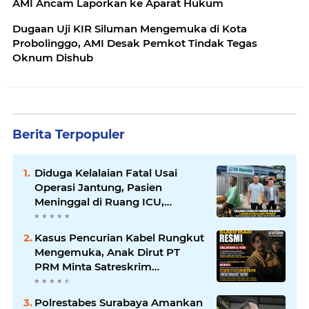
AMI Ancam Laporkan ke Aparat Hukum
Dugaan Uji KIR Siluman Mengemuka di Kota
Probolinggo, AMI Desak Pemkot Tindak Tegas
Oknum Dishub
Berita Terpopuler
Diduga Kelalaian Fatal Usai
Operasi Jantung, Pasien
Meninggal di Ruang ICU,
Keluarga Tuntut RSUD dr.
Soewandhie Bertanggung
Kasus Pencurian Kabel Rungkut
Jawab
Mengemuka, Anak Dirut PT
PRM Minta Satreskrim
Polrestabes Surabaya Usut
Hingga Tuntas
Polrestabes Surabaya Amankan