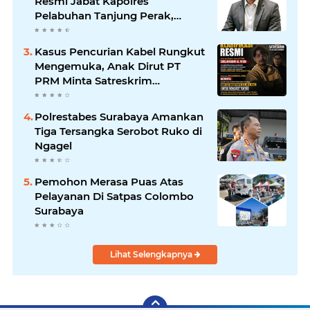
Resmi Jabat Kapolres
Pelabuhan Tanjung Perak,
Pimpinan Redaksi
HarianMataBerita.com
Kasus Pencurian Kabel Rungkut
Sampaikan Ucapan Selamat
Mengemuka, Anak Dirut PT
PRM Minta Satreskrim
Polrestabes Surabaya Usut
Hingga Tuntas
Polrestabes Surabaya Amankan
Tiga Tersangka Serobot Ruko di
Ngagel
Pemohon Merasa Puas Atas
Pelayanan Di Satpas Colombo
Surabaya
Lihat Selengkapnya