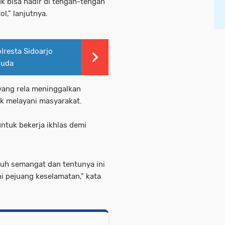
uk bisa hadir di tengah-tengah
l," lanjutnya.
lresta Sidoarjo
Muda
yang rela meninggalkan
uk melayani masyarakat.
ntuk bekerja ikhlas demi
nuh semangat dan tentunya ini
ni pejuang keselamatan," kata