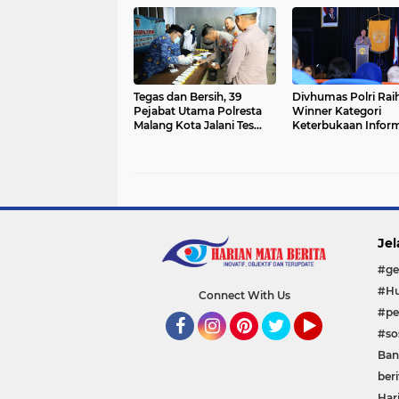
Kendaraan
Tegas dan Bersih, 39
Divhumas Polri Rai
Pejabat Utama Polresta
Winner Kategori
Malang Kota Jalani Tes
Keterbukaan Inform
Urine Usai Upacara
Makaravox UI PR A
Kebangkitan Nasional
2025
Jel
#ge
#Hu
Connect With Us
#pe
#sos
Facebook
Instagram
Pinterest
Twitter
YouTube
Ban
beri
Har