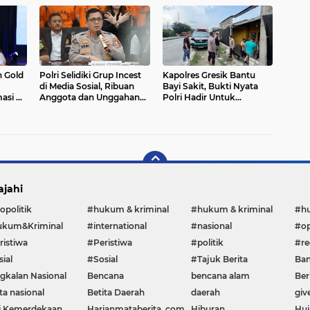
Dilindungi
h Gold
Polri Selidiki Grup Incest
Kapolres Gresik Bantu
di Media Sosial, Ribuan
Bayi Sakit, Bukti Nyata
asi di
Anggota dan Unggahan
Polri Hadir Untuk
wards
Pornografi Anak
Masyarakat
Ditemukan
ajahi
opolitik
#hukum & kriminal
#hukum & kriminal
#h
kum&Kriminal
#international
#nasional
#op
ristiwa
#Peristiwa
#politik
#re
ial
#Sosial
#Tajuk Berita
Ban
gkalan Nasional
Bencana
bencana alam
Ber
ta nasional
Betita Daerah
daerah
giv
i Kemerdekaan
Harianmataberita. com
Hiburan
Huj