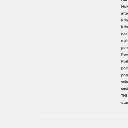
Huk
inte
kri
krin
naa
ola
pem
Per
Poit
polr
pop
sek
sosi
TNI 
uta