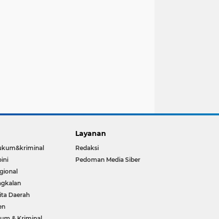
Layanan
ukum&kriminal
Redaksi
ini
Pedoman Media Siber
gional
gkalan
ita Daerah
en
um & Kriminal