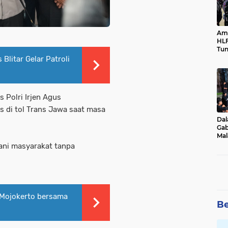
Ama
HLF
Tun
Ne
Blitar Gelar Patroli
 Polri Irjen Agus
s di tol Trans Jawa saat masa
Dal
Gab
Mal
Ama
ani masyarakat tanpa
Bal
 Mojokerto bersama
Be