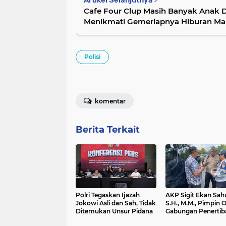
Artikel Selanjutnya
Cafe Four Clup Masih Banyak Anak
Menikmati Gemerlapnya Hiburan M
Polisi
komentar
Berita Terkait
Polri Tegaskan Ijazah
AKP Sigit Ekan Sahu
Jokowi Asli dan Sah, Tidak
S.H., M.M., Pimpin 
Ditemukan Unsur Pidana
Gabungan Penertib
Administrasi dan P