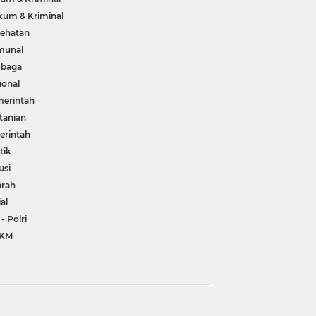
um & Kriminal
ehatan
munal
mbaga
ional
erintah
tanian
rintah
tik
usi
arah
ial
 - Polri
KM