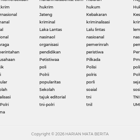
krim
hukrim
hukum
Huk
rnasional
Jateng
Kebakaran
Kes
manal
kriminal
kriminalisasi
kri
al
Laka Lantas
Lalu lintas
le
ional
nasinaol
nasioanal
nas
hraga
organisasi
pemerinrah
pem
erintahan
pendidikan
peristiwa
Per
usahaan
Petistiwaa
Pilkada
Pme
ik
poli
Polisi
poli
i
Polrii
polris
Pol
ular
popularitas
porli
sej
olah
Sekolah
soaial
sos
alisasi
tajuk editorial
tni
TNI
Polri
tni-polri
tnil
UM
ma
Copyright ©
2026 HARIAN MATA BERITA