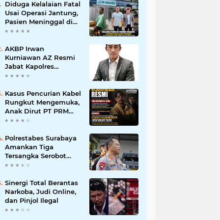
Diduga Kelalaian Fatal
Usai Operasi Jantung,
Pasien Meninggal di
Ruang ICU, Keluarga
Tuntut RSUD dr.
Soewandhie
AKBP Irwan
Bertanggung Jawab
Kurniawan AZ Resmi
Jabat Kapolres
Pelabuhan Tanjung
Perak, Pimpinan
Redaksi
Kasus Pencurian Kabel
HarianMataBerita.com
Rungkut Mengemuka,
Sampaikan Ucapan
Anak Dirut PT PRM
Selamat
Minta Satreskrim
Polrestabes Surabaya
Usut Hingga Tuntas
Polrestabes Surabaya
Amankan Tiga
Tersangka Serobot
Ruko di Ngagel
Sinergi Total Berantas
Narkoba, Judi Online,
dan Pinjol Ilegal