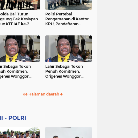
Sekolah
soaial
sosial
peristiwa
pertanian
olda Bali Turun
Polisi Pertebal
gsung Cek Kesiapan
Pengamanan di Kantor
ue KTT IAF ke-2
KPU, Pendaftaran
polri
polrii
polris
polusi
Paslon Pilkada di
Tulungagung
sialisasi
tajuk editorial
tni
Berlangsung Kondusif
ir Sebagai Tokoh
Lahir Sebagai Tokoh
nuh Komitmen,
Penuh Komitmen,
genes Wonggor
Origenes Wonggor
ib Terpilih Kembali
Wajib Terpilih Kembali
i Ketua DPRP Papua
Jadi Ketua DPRP Papua
at
Barat
Ke Halaman daerah
I - POLRI