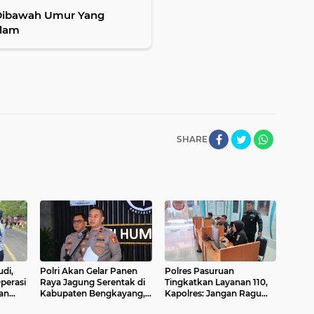
 Dibawah Umur Yang
alam
SHARE
di,
Polri Akan Gelar Panen
Polres Pasuruan
Operasi
Raya Jagung Serentak di
Tingkatkan Layanan 110,
an
Kabupaten Bengkayang,
Kapolres: Jangan Ragu
ajak
Kalbar
Lapor, Identitas Anda