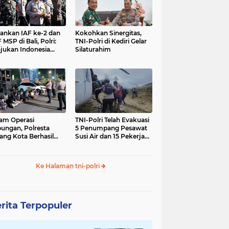
nkan IAF ke-2 dan
Kokohkan Sinergitas,
 MSP di Bali, Polri:
TNI-Polri di Kediri Gelar
jukan Indonesia
Silaturahim
gara Aman
am Operasi
TNI-Polri Telah Evakuasi
ungan, Polresta
5 Penumpang Pesawat
ang Kota Berhasil
Susi Air dan 15 Pekerja
nkan 18 Pelaku
Bangunan yang
ap Liar
Disandera KKB
Ke Halaman tni-polri
rita Terpopuler