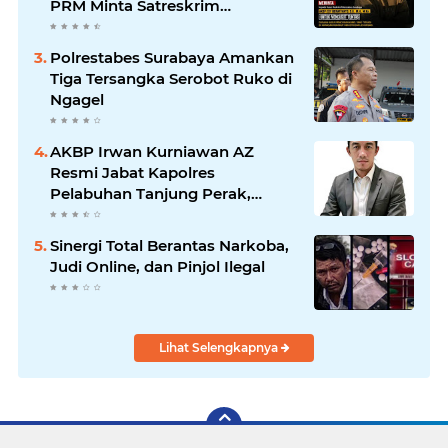
PRM Minta Satreskrim
Polrestabes Surabaya Usut
Hingga Tuntas
Polrestabes Surabaya Amankan
Tiga Tersangka Serobot Ruko di
Ngagel
AKBP Irwan Kurniawan AZ
Resmi Jabat Kapolres
Pelabuhan Tanjung Perak,
Pimpinan Redaksi
HarianMataBerita.com
Sinergi Total Berantas Narkoba,
Sampaikan Ucapan Selamat
Judi Online, dan Pinjol Ilegal
Lihat Selengkapnya