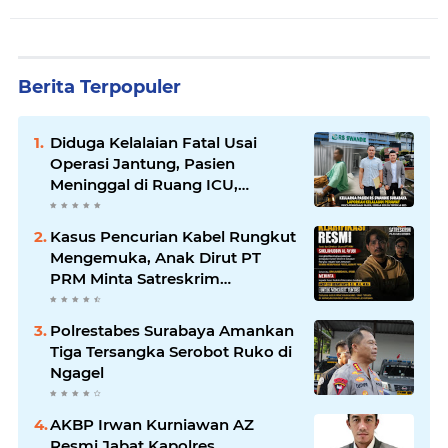
Berita Terpopuler
Diduga Kelalaian Fatal Usai
Operasi Jantung, Pasien
Meninggal di Ruang ICU,
Keluarga Tuntut RSUD dr.
Soewandhie Bertanggung
Kasus Pencurian Kabel Rungkut
Jawab
Mengemuka, Anak Dirut PT
PRM Minta Satreskrim
Polrestabes Surabaya Usut
Hingga Tuntas
Polrestabes Surabaya Amankan
Tiga Tersangka Serobot Ruko di
Ngagel
AKBP Irwan Kurniawan AZ
Resmi Jabat Kapolres