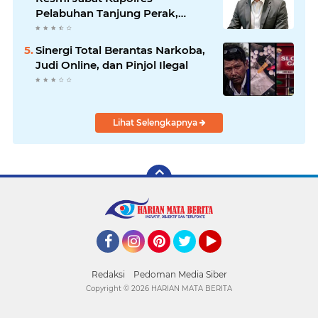
Pelabuhan Tanjung Perak,
Pimpinan Redaksi
HarianMataBerita.com
Sinergi Total Berantas Narkoba,
Sampaikan Ucapan Selamat
Judi Online, dan Pinjol Ilegal
Lihat Selengkapnya
Facebook
Instagram
Pinterest
Twitter
YouTube
Redaksi
Pedoman Media Siber
Copyright ©
2026 HARIAN MATA BERITA