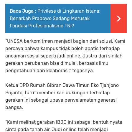
Baca Juga :
Privilese di Lingkaran Istana:
Benarkah Prabowo Sedang Merusak
Fondasi Profesionalisme TNI?
“UNESA berkomitmen menjadi bagian dari solusi. Kami
percaya bahwa kampus tidak boleh apatis terhadap
ancaman sosial seperti judi online. Justru dari sinilah
gerakan perubahan bisa dimulai, berbasis ilmu
pengetahuan dan kolaborasi,” tegasnya.
Ketua DPD Rumah Gibran Jawa Timur, Eko Tjahjono
Prijanto, turut memberikan dukungan terhadap
gerakan ini sebagai upaya penyelamatan generasi
bangsa.
“Kami melihat gerakan IBJO ini sebagai bentuk nyata
cinta pada tanah air. Judi online telah menjadi