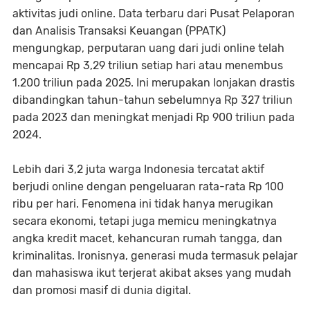
aktivitas judi online. Data terbaru dari Pusat Pelaporan
dan Analisis Transaksi Keuangan (PPATK)
mengungkap, perputaran uang dari judi online telah
mencapai Rp 3,29 triliun setiap hari atau menembus
1.200 triliun pada 2025. Ini merupakan lonjakan drastis
dibandingkan tahun-tahun sebelumnya Rp 327 triliun
pada 2023 dan meningkat menjadi Rp 900 triliun pada
2024.
Lebih dari 3,2 juta warga Indonesia tercatat aktif
berjudi online dengan pengeluaran rata-rata Rp 100
ribu per hari. Fenomena ini tidak hanya merugikan
secara ekonomi, tetapi juga memicu meningkatnya
angka kredit macet, kehancuran rumah tangga, dan
kriminalitas. Ironisnya, generasi muda termasuk pelajar
dan mahasiswa ikut terjerat akibat akses yang mudah
dan promosi masif di dunia digital.