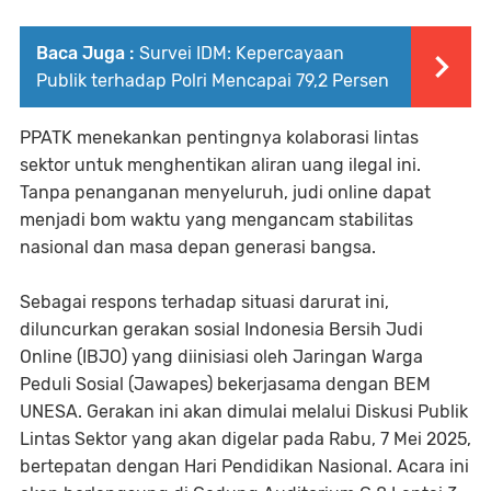
Baca Juga :
Survei IDM: Kepercayaan
Publik terhadap Polri Mencapai 79,2 Persen
PPATK menekankan pentingnya kolaborasi lintas
sektor untuk menghentikan aliran uang ilegal ini.
Tanpa penanganan menyeluruh, judi online dapat
menjadi bom waktu yang mengancam stabilitas
nasional dan masa depan generasi bangsa.
Sebagai respons terhadap situasi darurat ini,
diluncurkan gerakan sosial Indonesia Bersih Judi
Online (IBJO) yang diinisiasi oleh Jaringan Warga
Peduli Sosial (Jawapes) bekerjasama dengan BEM
UNESA. Gerakan ini akan dimulai melalui Diskusi Publik
Lintas Sektor yang akan digelar pada Rabu, 7 Mei 2025,
bertepatan dengan Hari Pendidikan Nasional. Acara ini