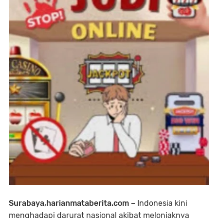
Surabaya,harianmataberita.com –
Indonesia kini
menghadapi darurat nasional akibat melonjaknya