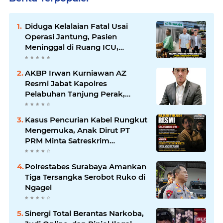
Diduga Kelalaian Fatal Usai
Operasi Jantung, Pasien
Meninggal di Ruang ICU,
Keluarga Tuntut RSUD dr.
Soewandhie Bertanggung
AKBP Irwan Kurniawan AZ
Jawab
Resmi Jabat Kapolres
Pelabuhan Tanjung Perak,
Pimpinan Redaksi
HarianMataBerita.com
Kasus Pencurian Kabel Rungkut
Sampaikan Ucapan Selamat
Mengemuka, Anak Dirut PT
PRM Minta Satreskrim
Polrestabes Surabaya Usut
Hingga Tuntas
Polrestabes Surabaya Amankan
Tiga Tersangka Serobot Ruko di
Ngagel
Sinergi Total Berantas Narkoba,