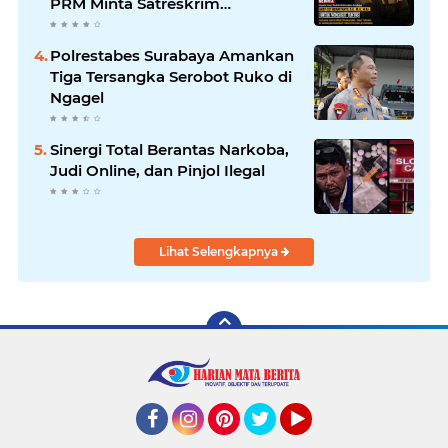
PRM Minta Satreskrim
Polrestabes Surabaya Usut
Hingga Tuntas
Polrestabes Surabaya Amankan
Tiga Tersangka Serobot Ruko di
Ngagel
Sinergi Total Berantas Narkoba,
Judi Online, dan Pinjol Ilegal
Lihat Selengkapnya
Facebook
Instagram
Pinterest
Twitter
YouTube