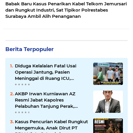
Babak Baru Kasus Penarikan Kabel Telkom Jemursari
dan Rungkut Industri, Sat Tipikor Polrestabes
Surabaya Ambil Alih Penanganan
Berita Terpopuler
Diduga Kelalaian Fatal Usai
Operasi Jantung, Pasien
Meninggal di Ruang ICU,
Keluarga Tuntut RSUD dr.
Soewandhie Bertanggung
AKBP Irwan Kurniawan AZ
Jawab
Resmi Jabat Kapolres
Pelabuhan Tanjung Perak,
Pimpinan Redaksi
HarianMataBerita.com
Kasus Pencurian Kabel Rungkut
Sampaikan Ucapan Selamat
Mengemuka, Anak Dirut PT