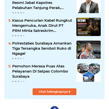
Jawab
Resmi Jabat Kapolres
Pelabuhan Tanjung Perak,
Pimpinan Redaksi
HarianMataBerita.com
Kasus Pencurian Kabel Rungkut
Sampaikan Ucapan Selamat
Mengemuka, Anak Dirut PT
PRM Minta Satreskrim
Polrestabes Surabaya Usut
Hingga Tuntas
Polrestabes Surabaya Amankan
Tiga Tersangka Serobot Ruko di
Ngagel
Pemohon Merasa Puas Atas
Pelayanan Di Satpas Colombo
Surabaya
Lihat Selengkapnya