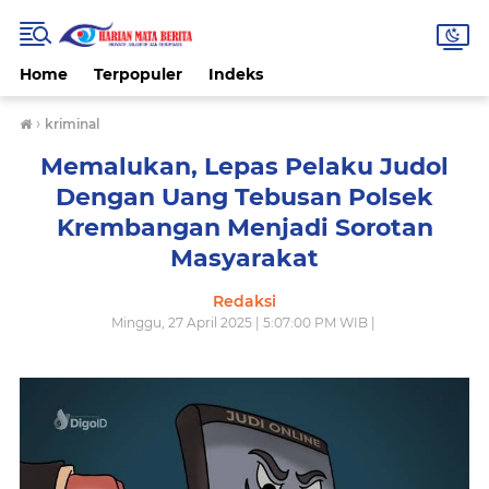
Home
Terpopuler
Indeks
›
kriminal
Memalukan, Lepas Pelaku Judol
Dengan Uang Tebusan Polsek
Krembangan Menjadi Sorotan
Masyarakat
Redaksi
Minggu, 27 April 2025 | 5:07:00 PM WIB |