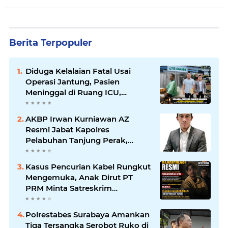
Berita Terpopuler
Diduga Kelalaian Fatal Usai
Operasi Jantung, Pasien
Meninggal di Ruang ICU,
Keluarga Tuntut RSUD dr.
Soewandhie Bertanggung
AKBP Irwan Kurniawan AZ
Jawab
Resmi Jabat Kapolres
Pelabuhan Tanjung Perak,
Pimpinan Redaksi
HarianMataBerita.com
Kasus Pencurian Kabel Rungkut
Sampaikan Ucapan Selamat
Mengemuka, Anak Dirut PT
PRM Minta Satreskrim
Polrestabes Surabaya Usut
Hingga Tuntas
Polrestabes Surabaya Amankan
Tiga Tersangka Serobot Ruko di