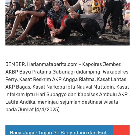
JEMBER, Harianmataberita.com,– Kapolres Jember,
AKBP Bayu Pratama Gubunagi didampingi Wakapolres
Ferry, Kasat Reskrim AKP Angga Riatma, Kasat Lantas
AKP Bagas, Kasat Narkoba lptu Nauval Muttaqin, Kasat
Intelkam Iptu Hari Subagyo dan Kapolsek Ambulu AKP
Latifa Andika, meninjau sejumlah destinasi wisata
pada Jum'at (4/4/2025).
Baca Juga :
Tinjau GT Banyudono dan Exit