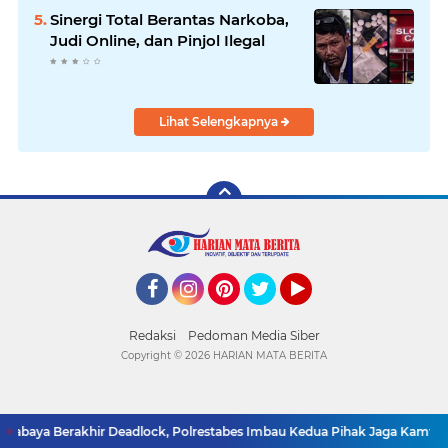
Sinergi Total Berantas Narkoba,
Judi Online, dan Pinjol Ilegal
Lihat Selengkapnya
Facebook
Instagram
Pinterest
Twitter
YouTube
Redaksi
Pedoman Media Siber
Copyright ©
2026 HARIAN MATA BERITA
rabaya Berakhir Deadlock, Polrestabes Imbau Kedua Pihak Jaga Kamtibm
SUPPORT BY PIXINDONESIA