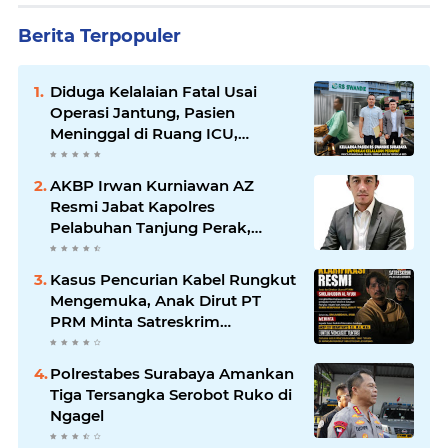
Berita Terpopuler
Diduga Kelalaian Fatal Usai
Operasi Jantung, Pasien
Meninggal di Ruang ICU,
Keluarga Tuntut RSUD dr.
Soewandhie Bertanggung
AKBP Irwan Kurniawan AZ
Jawab
Resmi Jabat Kapolres
Pelabuhan Tanjung Perak,
Pimpinan Redaksi
HarianMataBerita.com
Kasus Pencurian Kabel Rungkut
Sampaikan Ucapan Selamat
Mengemuka, Anak Dirut PT
PRM Minta Satreskrim
Polrestabes Surabaya Usut
Hingga Tuntas
Polrestabes Surabaya Amankan
Tiga Tersangka Serobot Ruko di
Ngagel