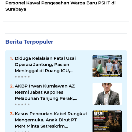
Personel Kawal Pengesahan Warga Baru PSHT di
Surabaya
Berita Terpopuler
Diduga Kelalaian Fatal Usai
Operasi Jantung, Pasien
Meninggal di Ruang ICU,
Keluarga Tuntut RSUD dr.
Soewandhie Bertanggung
AKBP Irwan Kurniawan AZ
Jawab
Resmi Jabat Kapolres
Pelabuhan Tanjung Perak,
Pimpinan Redaksi
HarianMataBerita.com
Kasus Pencurian Kabel Rungkut
Sampaikan Ucapan Selamat
Mengemuka, Anak Dirut PT
PRM Minta Satreskrim