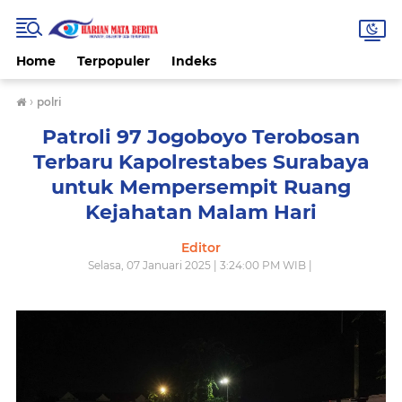
Home
Terpopuler
Indeks
›
polri
Patroli 97 Jogoboyo Terobosan
Terbaru Kapolrestabes Surabaya
untuk Mempersempit Ruang
Kejahatan Malam Hari
Editor
Selasa, 07 Januari 2025 | 3:24:00 PM WIB |