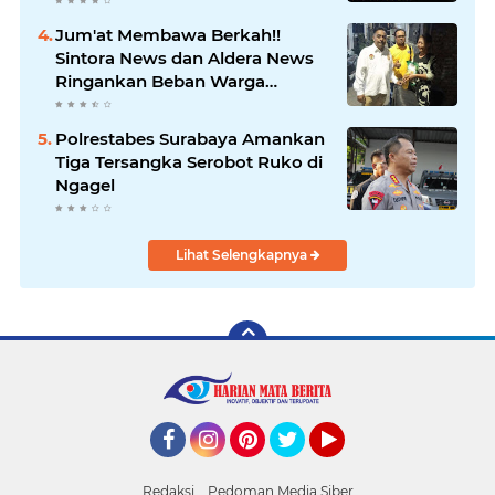
Polrestabes Surabaya Usut
Hingga Tuntas
Jum'at Membawa Berkah!!
Sintora News dan Aldera News
Ringankan Beban Warga
Bangkitkan Pelaku UMKM
Polrestabes Surabaya Amankan
Tiga Tersangka Serobot Ruko di
Ngagel
Lihat Selengkapnya
Facebook
Instagram
Pinterest
Twitter
YouTube
Redaksi
Pedoman Media Siber