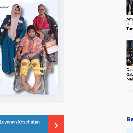
Ama
HLF
Tun
Ne
Dal
Gab
Mal
Ama
Bal
Be
 Layanan Kesehatan