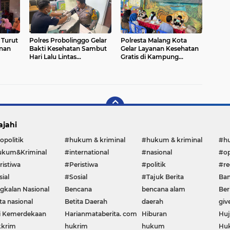
Turut
Polres Probolinggo Gelar
Polresta Malang Kota
anan
Bakti Kesehatan Sambut
Gelar Layanan Kesehatan
Hari Lalu Lintas
Gratis di Kampung
Bhayangkara ke-69
Tematik
ajahi
opolitik
#hukum & kriminal
#hukum & kriminal
#h
kum&Kriminal
#international
#nasional
#op
ristiwa
#Peristiwa
#politik
#re
ial
#Sosial
#Tajuk Berita
Ban
gkalan Nasional
Bencana
bencana alam
Ber
ta nasional
Betita Daerah
daerah
giv
i Kemerdekaan
Harianmataberita. com
Hiburan
Huj
krim
hukrim
hukum
Huk