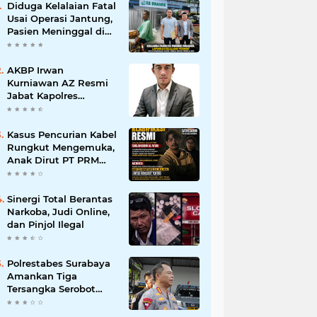
Diduga Kelalaian Fatal
Usai Operasi Jantung,
Pasien Meninggal di
Ruang ICU, Keluarga
Tuntut RSUD dr.
Soewandhie
AKBP Irwan
Bertanggung Jawab
Kurniawan AZ Resmi
Jabat Kapolres
Pelabuhan Tanjung
Perak, Pimpinan
Redaksi
Kasus Pencurian Kabel
HarianMataBerita.com
Rungkut Mengemuka,
Sampaikan Ucapan
Anak Dirut PT PRM
Selamat
Minta Satreskrim
Polrestabes Surabaya
Usut Hingga Tuntas
Sinergi Total Berantas
Narkoba, Judi Online,
dan Pinjol Ilegal
Polrestabes Surabaya
Amankan Tiga
Tersangka Serobot
Ruko di Ngagel