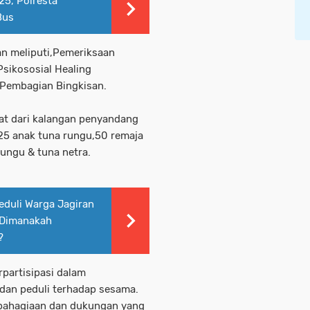
25, Polresta
Bus
an meliputi,Pemeriksaan
sikososial Healing
,Pembagian Bingkisan.
at dari kalangan penyandang
a,25 anak tuna rungu,50 remaja
 rungu & tuna netra.
duli Warga Jagiran
n,Dimanakah
?
partisipasi dalam
 dan peduli terhadap sesama.
bahagiaan dan dukungan yang