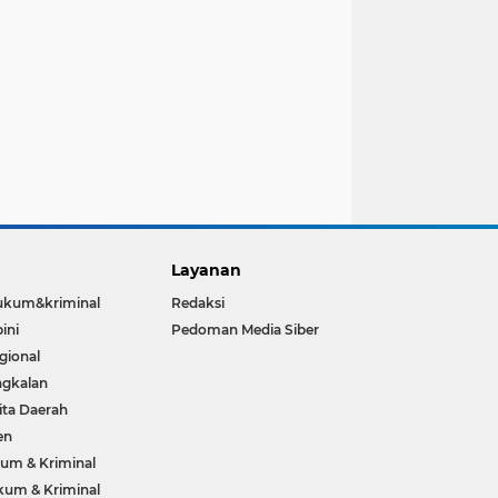
Layanan
ukum&kriminal
Redaksi
ini
Pedoman Media Siber
gional
gkalan
ita Daerah
en
um & Kriminal
um & Kriminal