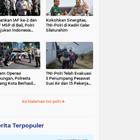
nkan IAF ke-2 dan
Kokohkan Sinergitas,
 MSP di Bali, Polri:
TNI-Polri di Kediri Gelar
jukan Indonesia
Silaturahim
gara Aman
am Operasi
TNI-Polri Telah Evakuasi
ungan, Polresta
5 Penumpang Pesawat
ang Kota Berhasil
Susi Air dan 15 Pekerja
nkan 18 Pelaku
Bangunan yang
ap Liar
Disandera KKB
Ke Halaman tni-polri
rita Terpopuler