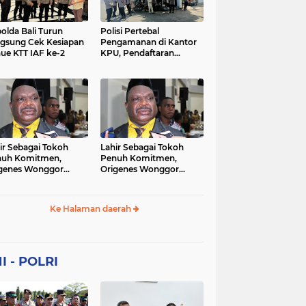
Sekolah
soaial
sosial
peristiwa
pertanian
olda Bali Turun
Polisi Pertebal
gsung Cek Kesiapan
Pengamanan di Kantor
ue KTT IAF ke-2
KPU, Pendaftaran
polri
polrii
polris
polusi
Paslon Pilkada di
Tulungagung
sialisasi
tajuk editorial
tni
Berlangsung Kondusif
ir Sebagai Tokoh
Lahir Sebagai Tokoh
nuh Komitmen,
Penuh Komitmen,
genes Wonggor
Origenes Wonggor
ib Terpilih Kembali
Wajib Terpilih Kembali
i Ketua DPRP Papua
Jadi Ketua DPRP Papua
at
Barat
Ke Halaman daerah
I - POLRI