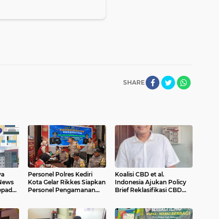
SHARE
ya
Personel Polres Kediri
Koalisi CBD et al.
 News
Kota Gelar Rikkes Siapkan
Indonesia Ajukan Policy
epada
Personel Pengamanan
Brief Reklasifikasi CBD
TPS Pilkada 2024
kepada DPR dan
ga
Pemerintah
yanan