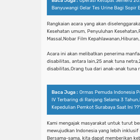
Baca Juga :
Operasi Ketupat Semeru 20
Banyuwangi Gelar Tes Urine Bagi Sopir 
Rangkaian acara yang akan diselenggarak
Kesehatan umum, Penyuluhan Kesehatan,P
Massal,Nobar Film Kepahlawanan,Hiburan
Acara ini akan melibatkan penerima manfa
disabilitas, antara lain,25 anak tuna netr
disabilitas,Orang tua dari anak-anak tuna
Baca Juga :
Ormas Pemuda Indonesia Pe
IV Terbaring di Ranjang Selama 3 Tahu
Kepedulian Pemkot Surabaya Saat Ini ??
Kami mengajak masyarakat untuk turut ber
mewujudkan Indonesia yang lebih inklusif
Bersama-sama, kita dapat memberikan ke