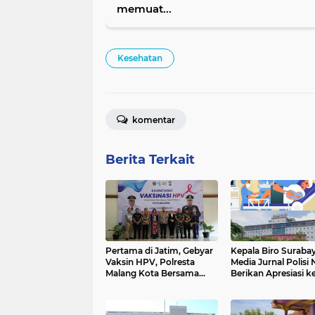
memuat...
Kesehatan
komentar
Berita Terkait
Pertama di Jatim, Gebyar
Kepala Biro Suraba
Vaksin HPV, Polresta
Media Jurnal Polisi
Malang Kota Bersama
Berikan Apresiasi k
Dinkes Cegah Kanker
Dokter dan Staf RS
Serviks
Universitas Airlang
Surabaya atas Pela