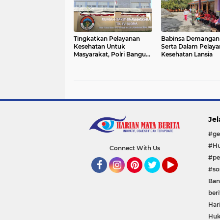
Prima
Tingkatkan Pelayanan
Babinsa Demangan 
Kesehatan Untuk
Serta Dalam Pelay
Masyarakat, Polri Bangun
Kesehatan Lansia
13 RS Bhayangkara
selama 2014-2024
Jel
#ge
#Hu
Connect With Us
#pe
#sos
Facebook
Instagram
Pinterest
Twitter
YouTube
Ban
beri
Har
Huk