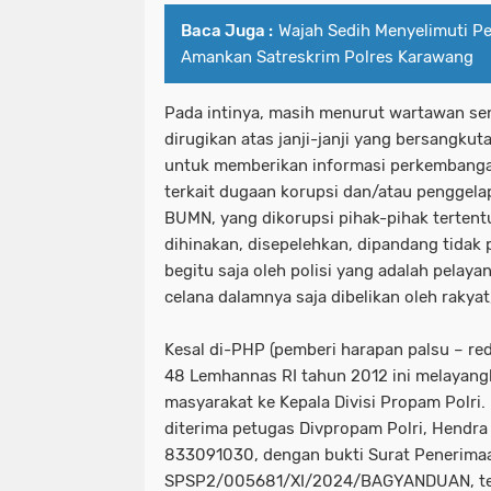
Baca Juga :
Wajah Sedih Menyelimuti Pe
Amankan Satreskrim Polres Karawang
Pada intinya, masih menurut wartawan sen
dirugikan atas janji-janji yang bersangkut
untuk memberikan informasi perkembang
terkait dugaan korupsi dan/atau penggela
BUMN, yang dikorupsi pihak-pihak tertent
dihinakan, disepelehkan, dipandang tidak
begitu saja oleh polisi yang adalah pelaya
celana dalamnya saja dibelikan oleh rakyat,
Kesal di-PHP (pemberi harapan palsu – re
48 Lemhannas RI tahun 2012 ini melayan
masyarakat ke Kepala Divisi Propam Polri.
diterima petugas Divpropam Polri, Hendra
833091030, dengan bukti Surat Penerim
SPSP2/005681/XI/2024/BAGYANDUAN, ter