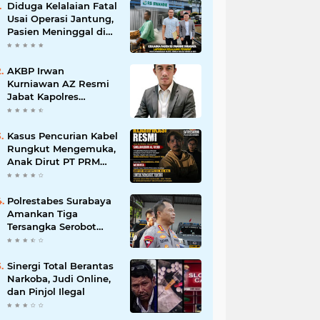
Diduga Kelalaian Fatal
Usai Operasi Jantung,
Pasien Meninggal di
Ruang ICU, Keluarga
Tuntut RSUD dr.
Soewandhie
AKBP Irwan
Bertanggung Jawab
Kurniawan AZ Resmi
Jabat Kapolres
Pelabuhan Tanjung
Perak, Pimpinan
Redaksi
Kasus Pencurian Kabel
HarianMataBerita.com
Rungkut Mengemuka,
Sampaikan Ucapan
Anak Dirut PT PRM
Selamat
Minta Satreskrim
Polrestabes Surabaya
Usut Hingga Tuntas
Polrestabes Surabaya
Amankan Tiga
Tersangka Serobot
Ruko di Ngagel
Sinergi Total Berantas
Narkoba, Judi Online,
dan Pinjol Ilegal