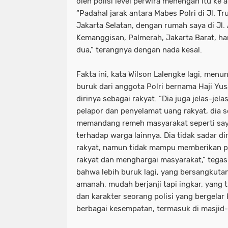
oleh polisi level perwira menengah itu ke 
“Padahal jarak antara Mabes Polri di Jl. T
Jakarta Selatan, dengan rumah saya di Jl
Kemanggisan, Palmerah, Jakarta Barat, ha
dua,” terangnya dengan nada kesal.
Fakta ini, kata Wilson Lalengke lagi, menu
buruk dari anggota Polri bernama Haji Yu
dirinya sebagai rakyat. “Dia juga jelas-je
pelapor dan penyelamat uang rakyat, dia s
memandang remeh masyarakat seperti saya,
terhadap warga lainnya. Dia tidak sadar di
rakyat, namun tidak mampu memberikan p
rakyat dan menghargai masyarakat,” teg
bahwa lebih buruk lagi, yang bersangkutan
amanah, mudah berjanji tapi ingkar, yang 
dan karakter seorang polisi yang bergela
berbagai kesempatan, termasuk di masjid-