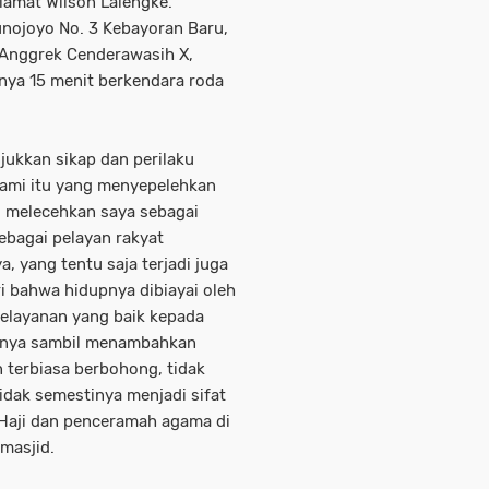
alamat Wilson Lalengke.
runojoyo No. 3 Kebayoran Baru,
. Anggrek Cenderawasih X,
nya 15 menit berkendara roda
njukkan sikap dan perilaku
sami itu yang menyepelehkan
las melecehkan saya sebagai
ebagai pelayan rakyat
 yang tentu saja terjadi juga
ri bahwa hidupnya dibiayai oleh
elayanan yang baik kepada
asnya sambil menambahkan
 terbiasa berbohong, tidak
tidak semestinya menjadi sifat
r Haji dan penceramah agama di
masjid.