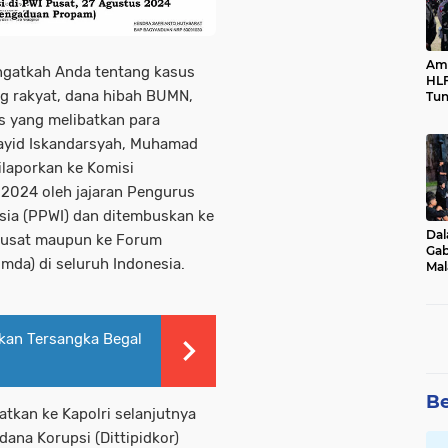
Ama
ngatkah Anda tentang kasus
HLF
g rakyat, dana hibah BUMN,
Tun
Ne
s yang melibatkan para
ayid Iskandarsyah, Muhamad
dilaporkan ke Komisi
 2024 oleh jajaran Pengurus
sia (PPWI) dan ditembuskan ke
Dal
 Pusat maupun ke Forum
Gab
da) di seluruh Indonesia.
Mal
Ama
Bal
nkan Tersangka Begal
Be
tkan ke Kapolri selanjutnya
dana Korupsi (Dittipidkor)