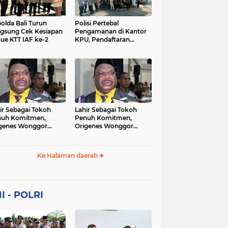
Sekolah
soaial
sosial
peristiwa
pertanian
olda Bali Turun
Polisi Pertebal
gsung Cek Kesiapan
Pengamanan di Kantor
ue KTT IAF ke-2
KPU, Pendaftaran
polri
polrii
polris
polusi
Paslon Pilkada di
Tulungagung
sialisasi
tajuk editorial
tni
Berlangsung Kondusif
ir Sebagai Tokoh
Lahir Sebagai Tokoh
nuh Komitmen,
Penuh Komitmen,
genes Wonggor
Origenes Wonggor
ib Terpilih Kembali
Wajib Terpilih Kembali
i Ketua DPRP Papua
Jadi Ketua DPRP Papua
at
Barat
Ke Halaman daerah
I - POLRI