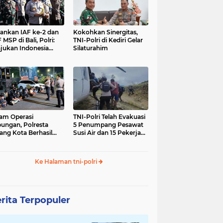
nkan IAF ke-2 dan
Kokohkan Sinergitas,
 MSP di Bali, Polri:
TNI-Polri di Kediri Gelar
jukan Indonesia
Silaturahim
gara Aman
am Operasi
TNI-Polri Telah Evakuasi
ungan, Polresta
5 Penumpang Pesawat
ang Kota Berhasil
Susi Air dan 15 Pekerja
nkan 18 Pelaku
Bangunan yang
ap Liar
Disandera KKB
Ke Halaman tni-polri
rita Terpopuler