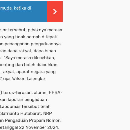
muda, ketika di
ior tersebut, pihaknya merasa
an yang tidak pernah ditepati
an penanganan pengaduannya
pan dana rakyat, dana hibah
u. “Saya merasa dilecehkan,
 penting dan boleh diacuhkan
n rakyat, aparat negara yang
” ujar Wilson Lalengke.
d) terus-terusan, alumni PPRA-
gkan laporan pengaduan
 Lapdumas tersebut telah
 Safrianto Hutabarat, NRP
aan Pengaduan Propam Nomor:
tanggal 22 November 2024.