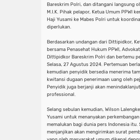
Bareskrim Polri, dan ditangani langsung ol
M.I.K. Pihak pelapor, Ketua Umum PPWI ke
Haji Yusami ke Mabes Polri untuk koordin
diperlukan.
Berdasarkan undangan dari Dittipidkor, K
bersama Penasehat Hukum PPWI, Advokat
Dittipidkor Bareskrim Polri dan bertemu 
Selasa, 27 Agustus 2024. Pertemuan berl
kemudian penyidik bersedia menerima t
kwitansi dugaan penerimaan uang oleh pe
Penyidik juga berjanji akan menindaklanjut
professional.
Selang sebulan kemudian, Wilson Lalengk
Yusami untuk menanyakan perkembangan
memalukan bagi dunia pers Indonesia itu. S
menjanjikan akan mengirimkan surat pem
yang oleh masyarakat umum dikenal deng