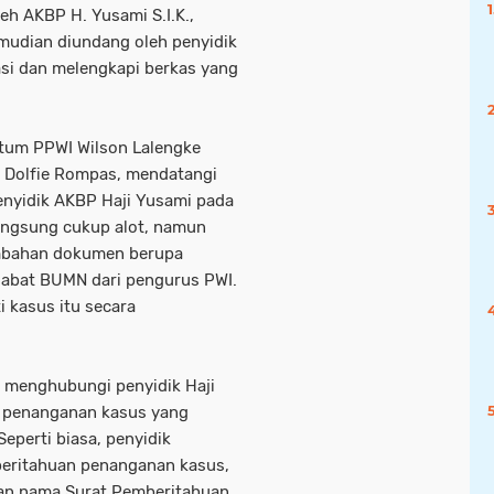
eh AKBP H. Yusami S.I.K.,
mudian diundang oleh penyidik
asi dan melengkapi berkas yang
etum PPWI Wilson Lalengke
 Dolfie Rompas, mendatangi
penyidik AKBP Haji Yusami pada
angsung cukup alot, namun
ambahan dokumen berupa
jabat BUMN dari pengurus PWI.
i kasus itu secara
e menghubungi penyidik Haji
 penanganan kasus yang
eperti biasa, penyidik
beritahuan penanganan kasus,
an nama Surat Pemberitahuan