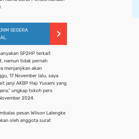
.
KRIM SEGERA
AL.
enanyakan SP2HP terkait
, namun tidak pernah
ya menjanjikan akan
gu, 17 November lalu, saya
t janji AKBP Haji Yusami yang
era,” ungkap tokoh pers
4 November 2024.
embalas pesan Wilson Lalengke
kan oleh anggota surat