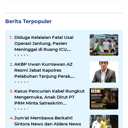
Berita Terpopuler
Diduga Kelalaian Fatal Usai
Operasi Jantung, Pasien
Meninggal di Ruang ICU,
Keluarga Tuntut RSUD dr.
Soewandhie Bertanggung
AKBP Irwan Kurniawan AZ
Jawab
Resmi Jabat Kapolres
Pelabuhan Tanjung Perak,
Pimpinan Redaksi
HarianMataBerita.com
Kasus Pencurian Kabel Rungkut
Sampaikan Ucapan Selamat
Mengemuka, Anak Dirut PT
PRM Minta Satreskrim
Polrestabes Surabaya Usut
Hingga Tuntas
Jum'at Membawa Berkah!!
Sintora News dan Aldera News