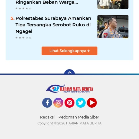
Ringankan Beban Warga
Bangkitkan Pelaku UMKM
Polrestabes Surabaya Amankan
Tiga Tersangka Serobot Ruko di
Ngagel
Lihat Selengkapnya
Facebook
Instagram
Pinterest
Twitter
YouTube
Redaksi
Pedoman Media Siber
Copyright ©
2026 HARIAN MATA BERITA