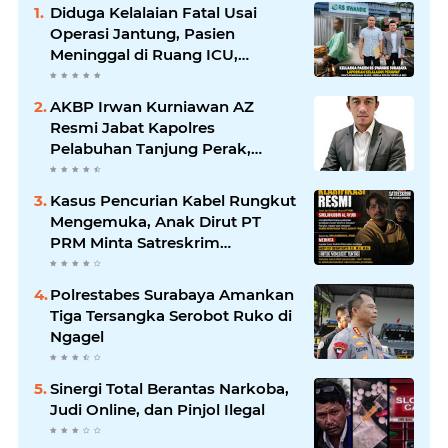
Diduga Kelalaian Fatal Usai
Operasi Jantung, Pasien
Meninggal di Ruang ICU,
Keluarga Tuntut RSUD dr.
Soewandhie Bertanggung
AKBP Irwan Kurniawan AZ
Jawab
Resmi Jabat Kapolres
Pelabuhan Tanjung Perak,
Pimpinan Redaksi
HarianMataBerita.com
Kasus Pencurian Kabel Rungkut
Sampaikan Ucapan Selamat
Mengemuka, Anak Dirut PT
PRM Minta Satreskrim
Polrestabes Surabaya Usut
Hingga Tuntas
Polrestabes Surabaya Amankan
Tiga Tersangka Serobot Ruko di
Ngagel
Sinergi Total Berantas Narkoba,
Judi Online, dan Pinjol Ilegal