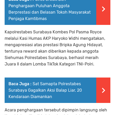
Penghargaan Puluhan Anggota
Berprestasi dan Belasan Tokoh Masyarakat
Penjaga Kamtibmas
Kapolrestabes Surabaya Kombes Pol Pasma Royce
melalui Kasi Humas AKP Haryoko Widhi mengatakan,
mengapresiasi atas prestasi Bripka Agung Hidayat,
tentunya reward akan diberikan kepada anggota
Siehumas Polrestabes Surabaya, berhasil meraih
Juara II dalam Lomba TikTok Kategori TNI-Polri.
Baca Juga :
Sat Samapta Polrestabes
Surabaya Gagalkan Aksi Balap Liar, 20
Kendaraan Diamankan
Acara penghargaan tersebut dipimpin langsung oleh