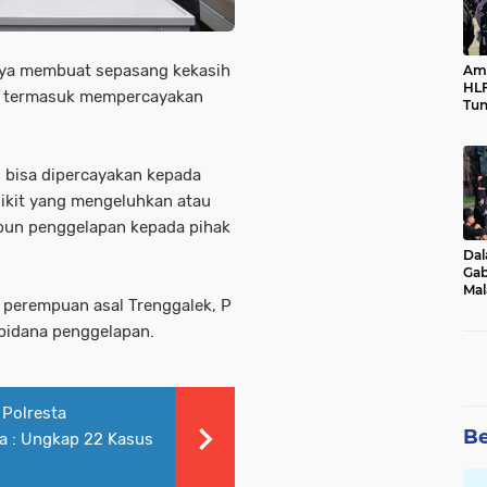
nya membuat sepasang kekasih
Ama
HLF
n, termasuk mempercayakan
Tun
Ne
 bisa dipercayakan kepada
dikit yang mengeluhkan atau
pun penggelapan kepada pihak
Dal
Gab
Mal
a perempuan asal Trenggalek, P
Ama
Bal
k pidana penggelapan.
Polresta
Be
 : Ungkap 22 Kasus