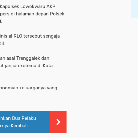
h Kapolsek Lowokwaru AKP
 pers di halaman depan Polsek
.
isial RLO tersebut sengaja
il.
n asal Trenggalek dan
t janjian ketemu di Kota
konomian keluarganya yang
ankan Dua Pelaku
rnya Kembali