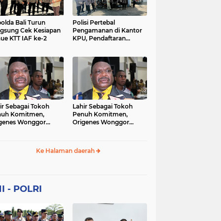
Sekolah
soaial
sosial
peristiwa
pertanian
olda Bali Turun
Polisi Pertebal
gsung Cek Kesiapan
Pengamanan di Kantor
ue KTT IAF ke-2
KPU, Pendaftaran
polri
polrii
polris
polusi
Paslon Pilkada di
Tulungagung
sialisasi
tajuk editorial
tni
Berlangsung Kondusif
ir Sebagai Tokoh
Lahir Sebagai Tokoh
nuh Komitmen,
Penuh Komitmen,
genes Wonggor
Origenes Wonggor
ib Terpilih Kembali
Wajib Terpilih Kembali
i Ketua DPRP Papua
Jadi Ketua DPRP Papua
at
Barat
Ke Halaman daerah
I - POLRI