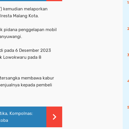
27) kemudian melaporkan
lresta Malang Kota.
dak pidana penggelapan mobil
Banyuwangi.
jadi pada 6 Desember 2023
sek Lowokwaru pada 8
wa tersangka membawa kabur
menjualnya kepada pembeli
tika, Kompolnas:
koba