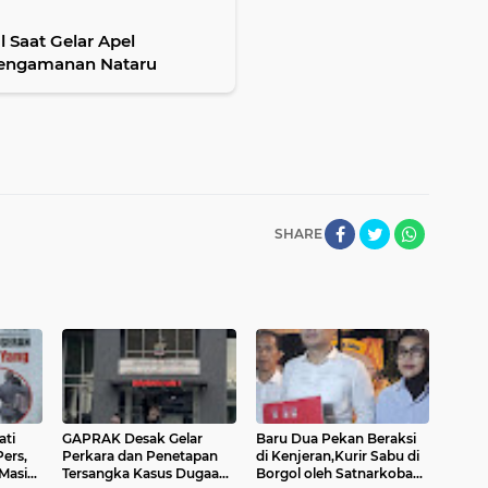
Saat Gelar Apel
apsiagaan Satgas Humas Polri Pengamanan Nataru
SHARE
ati
GAPRAK Desak Gelar
Baru Dua Pekan Beraksi
ers,
Perkara dan Penetapan
di Kenjeran,Kurir Sabu di
 Masih
Tersangka Kasus Dugaan
Borgol oleh Satnarkoba