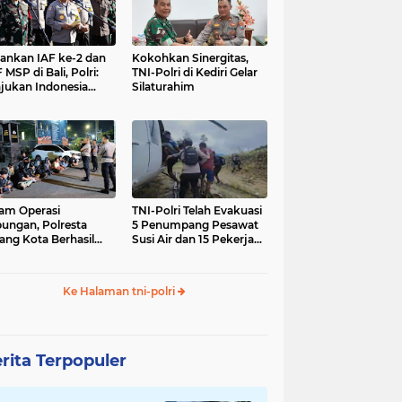
nkan IAF ke-2 dan
Kokohkan Sinergitas,
 MSP di Bali, Polri:
TNI-Polri di Kediri Gelar
jukan Indonesia
Silaturahim
gara Aman
am Operasi
TNI-Polri Telah Evakuasi
ungan, Polresta
5 Penumpang Pesawat
ang Kota Berhasil
Susi Air dan 15 Pekerja
nkan 18 Pelaku
Bangunan yang
ap Liar
Disandera KKB
Ke Halaman tni-polri
rita Terpopuler