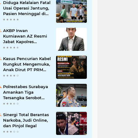
Diduga Kelalaian Fatal
Usai Operasi Jantung,
Pasien Meninggal di
Ruang ICU, Keluarga
Tuntut RSUD dr.
Soewandhie
AKBP Irwan
Bertanggung Jawab
Kurniawan AZ Resmi
Jabat Kapolres
Pelabuhan Tanjung
Perak, Pimpinan
Redaksi
Kasus Pencurian Kabel
HarianMataBerita.com
Rungkut Mengemuka,
Sampaikan Ucapan
Anak Dirut PT PRM
Selamat
Minta Satreskrim
Polrestabes Surabaya
Usut Hingga Tuntas
Polrestabes Surabaya
Amankan Tiga
Tersangka Serobot
Ruko di Ngagel
Sinergi Total Berantas
Narkoba, Judi Online,
dan Pinjol Ilegal