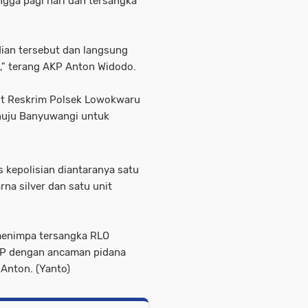
ngga pagi hari dan tersangka
adian tersebut dan langsung
," terang AKP Anton Widodo.
nit Reskrim Polsek Lowokwaru
nuju Banyuwangi untuk
 kepolisian diantaranya satu
rna silver dan satu unit
menimpa tersangka RLO
KUHP dengan ancaman pidana
 Anton. (Yanto)