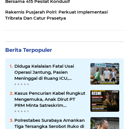
Bersama 415 Pesilat Kondusif
Rakernis Pusjarah Polri: Perkuat Implementasi
Tribrata Dan Catur Prasetya
Berita Terpopuler
Diduga Kelalaian Fatal Usai
Operasi Jantung, Pasien
Meninggal di Ruang ICU,
Keluarga Tuntut RSUD dr.
Soewandhie Bertanggung
Kasus Pencurian Kabel Rungkut
Jawab
Mengemuka, Anak Dirut PT
PRM Minta Satreskrim
Polrestabes Surabaya Usut
Hingga Tuntas
Polrestabes Surabaya Amankan
Tiga Tersangka Serobot Ruko di