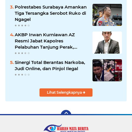
Hingga Tuntas
Polrestabes Surabaya Amankan
Tiga Tersangka Serobot Ruko di
Ngagel
AKBP Irwan Kurniawan AZ
Resmi Jabat Kapolres
Pelabuhan Tanjung Perak,
Pimpinan Redaksi
HarianMataBerita.com
Sinergi Total Berantas Narkoba,
Sampaikan Ucapan Selamat
Judi Online, dan Pinjol Ilegal
Lihat Selengkapnya