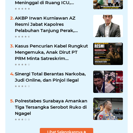
Meninggal di Ruang ICU,
Keluarga Tuntut RSUD dr.
Soewandhie Bertanggung
AKBP Irwan Kurniawan AZ
Jawab
Resmi Jabat Kapolres
Pelabuhan Tanjung Perak,
Pimpinan Redaksi
HarianMataBerita.com
Kasus Pencurian Kabel Rungkut
Sampaikan Ucapan Selamat
Mengemuka, Anak Dirut PT
PRM Minta Satreskrim
Polrestabes Surabaya Usut
Hingga Tuntas
Sinergi Total Berantas Narkoba,
Judi Online, dan Pinjol Ilegal
Polrestabes Surabaya Amankan
Tiga Tersangka Serobot Ruko di
Ngagel
Lihat Selengkapnya