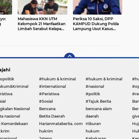
yo:
Mahasiswa KKN UTM
Periksa 10 Saksi, DPP
g
Kelompok 21 Manfaatkan
KAMPUD Dukung Polda
Limbah Serabut Kelapa
Lampung Usut Kasus
kan,
Menjadi Cocopeat sebagai
Bocornya Data Pribadi di
 Lahan
Media Tanam di Desa
BPN Bandar Lampung
Tampojung Pregih
ajahi
opolitik
#hukum & kriminal
#hukum & kriminal
#h
kum&Kriminal
#international
#nasional
#op
ristiwa
#Peristiwa
#politik
#re
ial
#Sosial
#Tajuk Berita
Ban
gkalan Nasional
Bencana
bencana alam
Ber
ta nasional
Betita Daerah
daerah
giv
i Kemerdekaan
Harianmataberita. com
Hiburan
Huj
krim
hukrim
hukum
Huk
rnasional
Jateng
Kebakaran
Kes