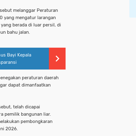
rsebut melanggar Peraturan
0 yang mengatur larangan
ang berada di luar persil, di
pun bahu jalan.
us Bayi Kepala
sparansi
 penegakan peraturan daerah
agar dapat dimanfaatkan
sebut, telah dicapai
a pemilik bangunan liar.
melakukan pembongkaran
uni 2026.