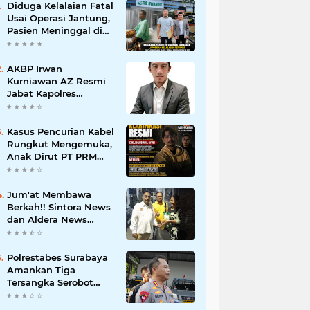
Diduga Kelalaian Fatal
Usai Operasi Jantung,
Pasien Meninggal di
Ruang ICU, Keluarga
Tuntut RSUD dr.
Soewandhie
AKBP Irwan
Bertanggung Jawab
Kurniawan AZ Resmi
Jabat Kapolres
Pelabuhan Tanjung
Perak, Pimpinan
Redaksi
Kasus Pencurian Kabel
HarianMataBerita.com
Rungkut Mengemuka,
Sampaikan Ucapan
Anak Dirut PT PRM
Selamat
Minta Satreskrim
Polrestabes Surabaya
Usut Hingga Tuntas
Jum'at Membawa
Berkah!! Sintora News
dan Aldera News
Ringankan Beban
Warga Bangkitkan
Pelaku UMKM
Polrestabes Surabaya
Amankan Tiga
Tersangka Serobot
Ruko di Ngagel