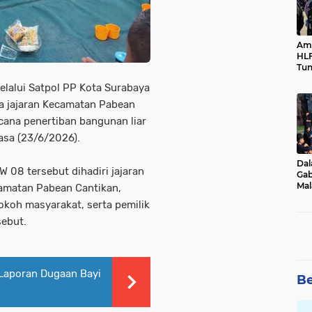
Ama
HLF
Tun
Ne
lalui Satpol PP Kota Surabaya
a jajaran Kecamatan Pabean
ncana penertiban bangunan liar
lasa (23/6/2026).
Dal
RW 08 tersebut dihadiri jajaran
Gab
Mal
camatan Pabean Cantikan,
Ama
okoh masyarakat, serta pemilik
Bal
sebut.
 Laporan Dugaan Bayi
Be