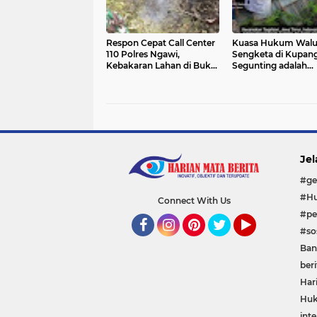
Respon Cepat Call Center
Kuasa Hukum Walu
110 Polres Ngawi,
Sengketa di Kupan
Kebakaran Lahan di Bukit
Segunting adalah
Gogor Sine Berhasil
Persoalan Kepemili
Dipadamkan
Bukan Penguasaan
Jel
#ge
#Hu
Connect With Us
#pe
#sos
Facebook
Instagram
Pinterest
Twitter
YouTube
Ban
beri
Har
Huk
inte