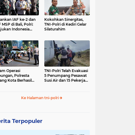
nkan IAF ke-2 dan
Kokohkan Sinergitas,
 MSP di Bali, Polri:
TNI-Polri di Kediri Gelar
jukan Indonesia
Silaturahim
gara Aman
am Operasi
TNI-Polri Telah Evakuasi
ungan, Polresta
5 Penumpang Pesawat
ang Kota Berhasil
Susi Air dan 15 Pekerja
nkan 18 Pelaku
Bangunan yang
ap Liar
Disandera KKB
Ke Halaman tni-polri
rita Terpopuler