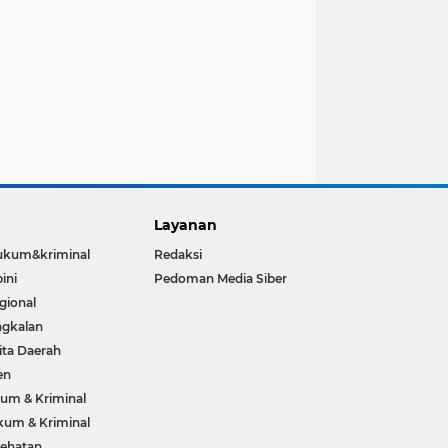
Layanan
ukum&kriminal
Redaksi
ini
Pedoman Media Siber
gional
gkalan
ita Daerah
en
um & Kriminal
um & Kriminal
ehatan