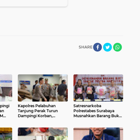
SHARE
pingi
Kapolres Pelabuhan
Satresnarkoba
an
Tanjung Perak Turun
Polrestabes Surabaya
KM
Dampingi Korban,
Musnahkan Barang Bukti
Pastikan Penanganan
469 Kasus Restorative
Kebakaran KM Mutiara
Justice Periode 2023–
Sentosa 2 Berjalan
2026
Maksimal