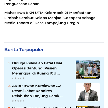
Penguasaan Lahan
Mahasiswa KKN UTM Kelompok 21 Manfaatkan
Limbah Serabut Kelapa Menjadi Cocopeat sebagai
Media Tanam di Desa Tampojung Pregih
Berita Terpopuler
Diduga Kelalaian Fatal Usai
Operasi Jantung, Pasien
Meninggal di Ruang ICU,
Keluarga Tuntut RSUD dr.
Soewandhie Bertanggung
AKBP Irwan Kurniawan AZ
Jawab
Resmi Jabat Kapolres
Pelabuhan Tanjung Perak,
Pimpinan Redaksi
HarianMataBerita.com