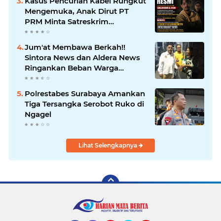
Kasus Pencurian Kabel Rungkut
Sampaikan Ucapan Selamat
Mengemuka, Anak Dirut PT
PRM Minta Satreskrim
Polrestabes Surabaya Usut
Hingga Tuntas
Jum'at Membawa Berkah!!
Sintora News dan Aldera News
Ringankan Beban Warga
Bangkitkan Pelaku UMKM
Polrestabes Surabaya Amankan
Tiga Tersangka Serobot Ruko di
Ngagel
Lihat Selengkapnya