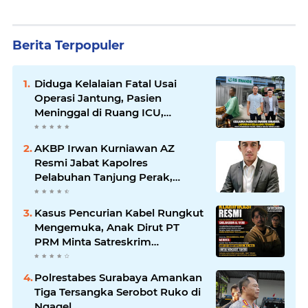
Berita Terpopuler
Diduga Kelalaian Fatal Usai
Operasi Jantung, Pasien
Meninggal di Ruang ICU,
Keluarga Tuntut RSUD dr.
Soewandhie Bertanggung
AKBP Irwan Kurniawan AZ
Jawab
Resmi Jabat Kapolres
Pelabuhan Tanjung Perak,
Pimpinan Redaksi
HarianMataBerita.com
Kasus Pencurian Kabel Rungkut
Sampaikan Ucapan Selamat
Mengemuka, Anak Dirut PT
PRM Minta Satreskrim
Polrestabes Surabaya Usut
Hingga Tuntas
Polrestabes Surabaya Amankan
Tiga Tersangka Serobot Ruko di
Ngagel