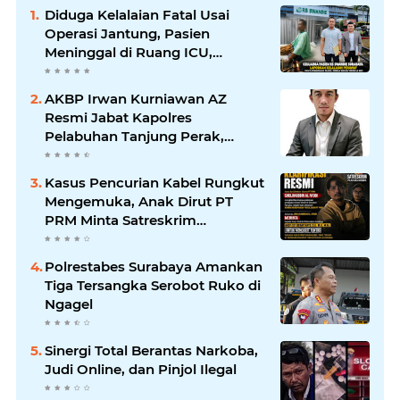
Diduga Kelalaian Fatal Usai
Operasi Jantung, Pasien
Meninggal di Ruang ICU,
Keluarga Tuntut RSUD dr.
Soewandhie Bertanggung
AKBP Irwan Kurniawan AZ
Jawab
Resmi Jabat Kapolres
Pelabuhan Tanjung Perak,
Pimpinan Redaksi
HarianMataBerita.com
Kasus Pencurian Kabel Rungkut
Sampaikan Ucapan Selamat
Mengemuka, Anak Dirut PT
PRM Minta Satreskrim
Polrestabes Surabaya Usut
Hingga Tuntas
Polrestabes Surabaya Amankan
Tiga Tersangka Serobot Ruko di
Ngagel
Sinergi Total Berantas Narkoba,
Judi Online, dan Pinjol Ilegal