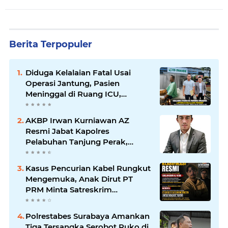
Berita Terpopuler
Diduga Kelalaian Fatal Usai
Operasi Jantung, Pasien
Meninggal di Ruang ICU,
Keluarga Tuntut RSUD dr.
Soewandhie Bertanggung
AKBP Irwan Kurniawan AZ
Jawab
Resmi Jabat Kapolres
Pelabuhan Tanjung Perak,
Pimpinan Redaksi
HarianMataBerita.com
Kasus Pencurian Kabel Rungkut
Sampaikan Ucapan Selamat
Mengemuka, Anak Dirut PT
PRM Minta Satreskrim
Polrestabes Surabaya Usut
Hingga Tuntas
Polrestabes Surabaya Amankan
Tiga Tersangka Serobot Ruko di