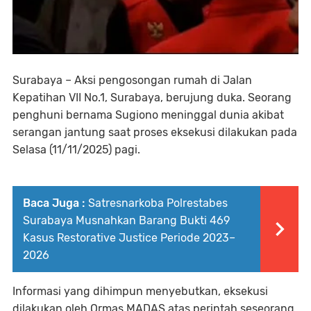
Surabaya – Aksi pengosongan rumah di Jalan
Kepatihan VII No.1, Surabaya, berujung duka. Seorang
penghuni bernama Sugiono meninggal dunia akibat
serangan jantung saat proses eksekusi dilakukan pada
Selasa (11/11/2025) pagi.
Baca Juga :
Satresnarkoba Polrestabes
Surabaya Musnahkan Barang Bukti 469
Kasus Restorative Justice Periode 2023–
2026
Informasi yang dihimpun menyebutkan, eksekusi
dilakukan oleh Ormas MADAS atas perintah seseorang