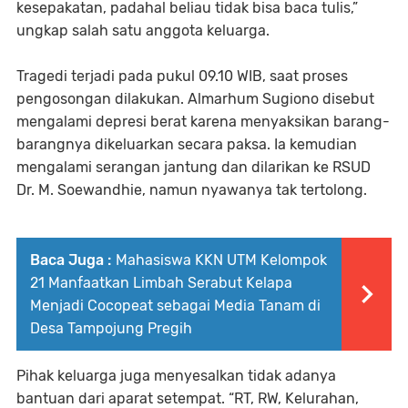
kesepakatan, padahal beliau tidak bisa baca tulis,”
ungkap salah satu anggota keluarga.
Tragedi terjadi pada pukul 09.10 WIB, saat proses
pengosongan dilakukan. Almarhum Sugiono disebut
mengalami depresi berat karena menyaksikan barang-
barangnya dikeluarkan secara paksa. Ia kemudian
mengalami serangan jantung dan dilarikan ke RSUD
Dr. M. Soewandhie, namun nyawanya tak tertolong.
Baca Juga :
Mahasiswa KKN UTM Kelompok
21 Manfaatkan Limbah Serabut Kelapa
Menjadi Cocopeat sebagai Media Tanam di
Desa Tampojung Pregih
Pihak keluarga juga menyesalkan tidak adanya
bantuan dari aparat setempat. “RT, RW, Kelurahan,