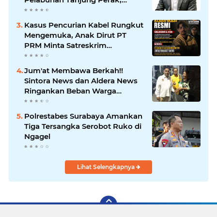
Pimpinan Redaksi
HarianMataBerita.com
Kasus Pencurian Kabel Rungkut
Sampaikan Ucapan Selamat
Mengemuka, Anak Dirut PT
PRM Minta Satreskrim
Polrestabes Surabaya Usut
Hingga Tuntas
Jum'at Membawa Berkah!!
Sintora News dan Aldera News
Ringankan Beban Warga
Bangkitkan Pelaku UMKM
Polrestabes Surabaya Amankan
Tiga Tersangka Serobot Ruko di
Ngagel
Lihat Selengkapnya