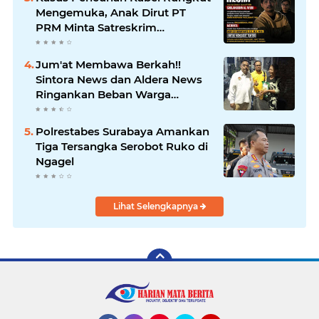
Sampaikan Ucapan Selamat
Mengemuka, Anak Dirut PT
PRM Minta Satreskrim
Polrestabes Surabaya Usut
Hingga Tuntas
Jum'at Membawa Berkah!!
Sintora News dan Aldera News
Ringankan Beban Warga
Bangkitkan Pelaku UMKM
Polrestabes Surabaya Amankan
Tiga Tersangka Serobot Ruko di
Ngagel
Lihat Selengkapnya