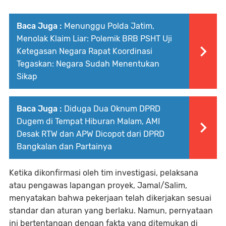
Baca Juga :
Menunggu Polda Jatim,
Menolak Klaim Liar: Polemik BRB PSHT Uji
Ketegasan Negara Rapat Koordinasi
Tegaskan: Negara Sudah Menentukan
Sikap
Baca Juga :
Diduga Dua Oknum DPRD
Dugem di Tempat Hiburan Malam, AMI
Desak RTW dan APW Dicopot dari DPRD
Bangkalan dan Partainya
Ketika dikonfirmasi oleh tim investigasi, pelaksana
atau pengawas lapangan proyek, Jamal/Salim,
menyatakan bahwa pekerjaan telah dikerjakan sesuai
standar dan aturan yang berlaku. Namun, pernyataan
ini bertentangan dengan fakta yang ditemukan di