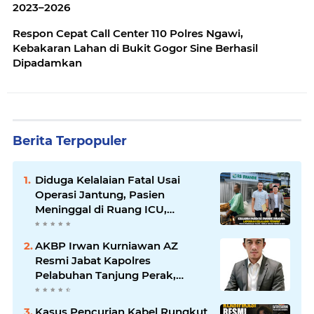
2023–2026
Respon Cepat Call Center 110 Polres Ngawi,
Kebakaran Lahan di Bukit Gogor Sine Berhasil
Dipadamkan
Berita Terpopuler
Diduga Kelalaian Fatal Usai
Operasi Jantung, Pasien
Meninggal di Ruang ICU,
Keluarga Tuntut RSUD dr.
Soewandhie Bertanggung
AKBP Irwan Kurniawan AZ
Jawab
Resmi Jabat Kapolres
Pelabuhan Tanjung Perak,
Pimpinan Redaksi
HarianMataBerita.com
Kasus Pencurian Kabel Rungkut