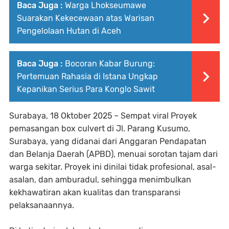
Baca Juga :
Warga Lhokseumawe
Suarakan Kekecewaan atas Warisan
Pengelolaan Hutan di Aceh
Baca Juga :
Bocoran Kabar Burung:
Pertemuan Rahasia di Istana Ungkap
Kepanikan Serius Para Konglo Sawit
Surabaya, 18 Oktober 2025 – Sempat viral Proyek
pemasangan box culvert di Jl. Parang Kusumo,
Surabaya, yang didanai dari Anggaran Pendapatan
dan Belanja Daerah (APBD), menuai sorotan tajam dari
warga sekitar. Proyek ini dinilai tidak profesional, asal-
asalan, dan amburadul, sehingga menimbulkan
kekhawatiran akan kualitas dan transparansi
pelaksanaannya.