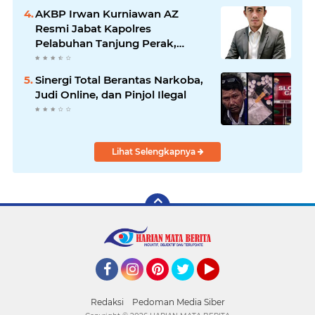
AKBP Irwan Kurniawan AZ
Resmi Jabat Kapolres
Pelabuhan Tanjung Perak,
Pimpinan Redaksi
HarianMataBerita.com
Sinergi Total Berantas Narkoba,
Sampaikan Ucapan Selamat
Judi Online, dan Pinjol Ilegal
Lihat Selengkapnya
Facebook
Instagram
Pinterest
Twitter
YouTube
Redaksi
Pedoman Media Siber