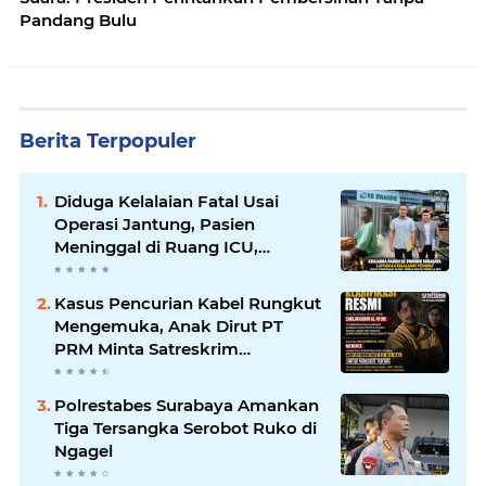
Pandang Bulu
Berita Terpopuler
Diduga Kelalaian Fatal Usai
Operasi Jantung, Pasien
Meninggal di Ruang ICU,
Keluarga Tuntut RSUD dr.
Soewandhie Bertanggung
Kasus Pencurian Kabel Rungkut
Jawab
Mengemuka, Anak Dirut PT
PRM Minta Satreskrim
Polrestabes Surabaya Usut
Hingga Tuntas
Polrestabes Surabaya Amankan
Tiga Tersangka Serobot Ruko di
Ngagel