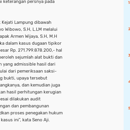
ui keterangan persnya pada
k Kejati Lampung dibawah
o Wibowo, S.H, L.LM melalui
Bapak Armen Wijaya, S.H, M.H
a dalam kasus dugaan tipikor
sar Rp. 271.799.878.200,- hal
peroleh sejumlah alat bukti dan
 yang admissible hasil dari
lai dari pemeriksaan saksi-
g bukti, upaya tersebut
sangkanya, dan kemudian juga
n hasil perhitungan kerugian
lesai dilakukan audit
angan dan pembangunan
udkan proses penegakan hukum
kasus ini", kata Seno Aji.