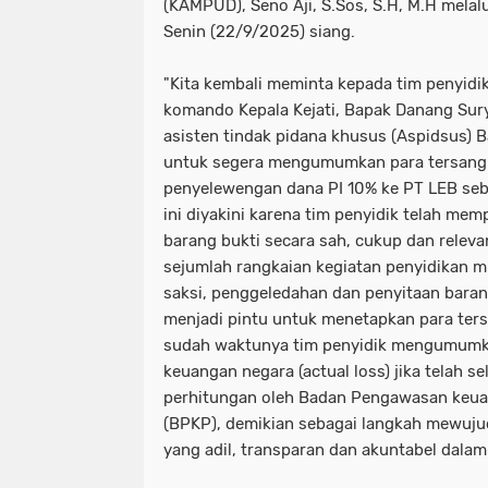
(KAMPUD), Seno Aji, S.Sos, S.H, M.H melal
Senin (22/9/2025) siang.
"Kita kembali meminta kepada tim penyidi
komando Kepala Kejati, Bapak Danang Sury
asisten tindak pidana khusus (Aspidsus) 
untuk segera mengumumkan para tersangk
penyelewengan dana PI 10% ke PT LEB sebe
ini diyakini karena tim penyidik telah mem
barang bukti secara sah, cukup dan relevan
sejumlah rangkaian kegiatan penyidikan mu
saksi, penggeledahan dan penyitaan baran
menjadi pintu untuk menetapkan para ter
sudah waktunya tim penyidik mengumumka
keuangan negara (actual loss) jika telah se
perhitungan oleh Badan Pengawasan keu
(BPKP), demikian sebagai langkah mewuj
yang adil, transparan dan akuntabel dalam 