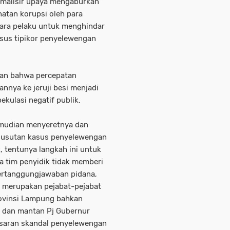
imalisir upaya mengaburkan
atan korupsi oleh para
para pelaku untuk menghindar
sus tipikor penyelewengan
kan bahwa percepatan
nnya ke jeruji besi menjadi
ekulasi negatif publik.
emudian menyeretnya dan
ngusutan kasus penyelewengan
, tentunya langkah ini untuk
ka tim penyidik tidak memberi
pertanggungjawaban pidana,
ni merupakan pejabat-pejabat
rovinsi Lampung bahkan
 dan mantan Pj Gubernur
usaran skandal penyelewengan