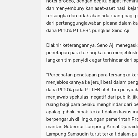
hotel prodeo, dengan begitu dapat memin
dan menyembunyikan aset-aset hasil kejah
tersangka dan tidak akan ada ruang bagi 
dari pertanggungjawaban pidana dalam ka
dana PI 10% PT LEB", pungkas Seno Aji.
Diakhir keterangannya, Seno Aji menegas
penetapan para tersangka dan menjebloska
langkah tim penyidik agar terhindar dari sp
"Percepatan penetapan para tersangka k
menjebloskannya ke jeruji besi dalam pe
dana PI 10% pada PT LEB oleh tim penyidik
menjawab spekulasi negatif dari publik, ji
ruang bagi para pelaku menghindar dari 
apalagi pihak-pihak terkait dalam kasus i
berpengaruh di lingkungan pemerintah P
mantan Gubernur Lampung Arinal Djunaidi
Lampung Samsudin turut terkait dalam p