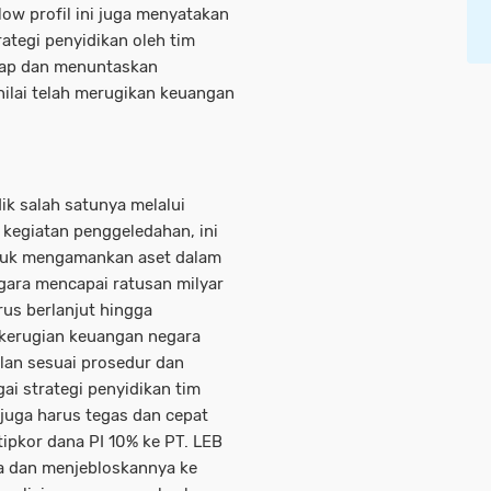
low profil ini juga menyatakan
tegi penyidikan oleh tim
kap dan menuntaskan
nilai telah merugikan keuangan
k salah satunya melalui
i kegiatan penggeledahan, ini
tuk mengamankan aset dalam
ara mencapai ratusan milyar
rus berlanjut hingga
 kerugian keuangan negara
lan sesuai prosedur dan
ai strategi penyidikan tim
juga harus tegas dan cepat
pkor dana PI 10% ke PT. LEB
a dan menjebloskannya ke