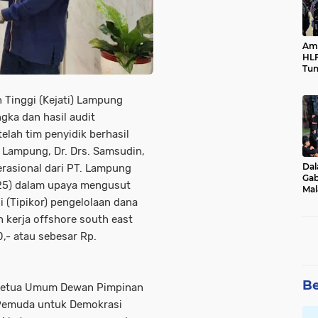
Ama
HLF
Tun
Ne
 Tinggi (Kejati) Lampung
ka dan hasil audit
elah tim penyidik berhasil
 Lampung, Dr. Drs. Samsudin,
Dal
erasional dari PT. Lampung
Gab
025) dalam upaya mengusut
Mal
Ama
 (Tipikor) pengelolaan dana
Bal
h kerja offshore south east
,- atau sebesar Rp.
Be
h Ketua Umum Dewan Pimpinan
 Pemuda untuk Demokrasi