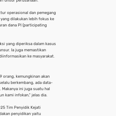
ari unsur perusahaan.
rektur operasional dan pemegang
 yang dilakukan lebih fokus ke
ran dana PI (participating
si yang diperiksa dalam kasus
unsur. Ia juga memastikan
diinformasikan ke masyarakat.
 59 orang, kemungkinan akan
selalu berkembang, ada data-
e. Makanya ini juga suatu hal
n kami infokan," jelas dia.
25 Tim Penyidik Kejati
dakan penyidikan yaitu