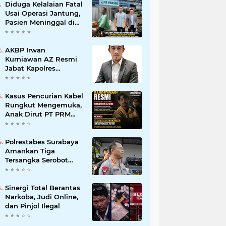
Diduga Kelalaian Fatal
Usai Operasi Jantung,
Pasien Meninggal di
Ruang ICU, Keluarga
Tuntut RSUD dr.
Soewandhie
AKBP Irwan
Bertanggung Jawab
Kurniawan AZ Resmi
Jabat Kapolres
Pelabuhan Tanjung
Perak, Pimpinan
Redaksi
Kasus Pencurian Kabel
HarianMataBerita.com
Rungkut Mengemuka,
Sampaikan Ucapan
Anak Dirut PT PRM
Selamat
Minta Satreskrim
Polrestabes Surabaya
Usut Hingga Tuntas
Polrestabes Surabaya
Amankan Tiga
Tersangka Serobot
Ruko di Ngagel
Sinergi Total Berantas
Narkoba, Judi Online,
dan Pinjol Ilegal