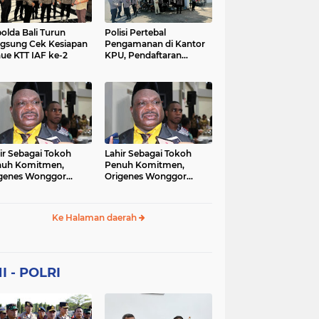
Sekolah
soaial
sosial
peristiwa
pertanian
olda Bali Turun
Polisi Pertebal
gsung Cek Kesiapan
Pengamanan di Kantor
ue KTT IAF ke-2
KPU, Pendaftaran
polri
polrii
polris
polusi
Paslon Pilkada di
Tulungagung
sialisasi
tajuk editorial
tni
Berlangsung Kondusif
ir Sebagai Tokoh
Lahir Sebagai Tokoh
nuh Komitmen,
Penuh Komitmen,
genes Wonggor
Origenes Wonggor
ib Terpilih Kembali
Wajib Terpilih Kembali
i Ketua DPRP Papua
Jadi Ketua DPRP Papua
at
Barat
Ke Halaman daerah
I - POLRI