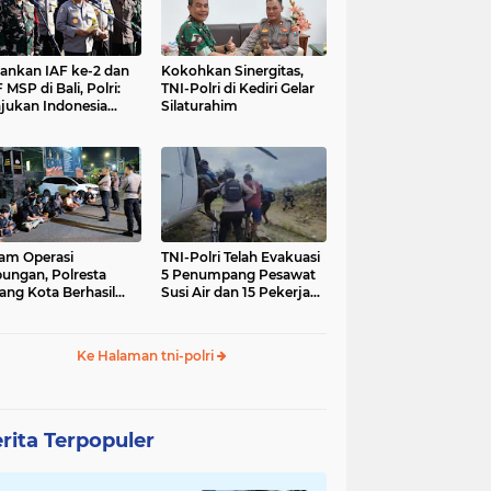
nkan IAF ke-2 dan
Kokohkan Sinergitas,
 MSP di Bali, Polri:
TNI-Polri di Kediri Gelar
jukan Indonesia
Silaturahim
gara Aman
am Operasi
TNI-Polri Telah Evakuasi
ungan, Polresta
5 Penumpang Pesawat
ang Kota Berhasil
Susi Air dan 15 Pekerja
nkan 18 Pelaku
Bangunan yang
ap Liar
Disandera KKB
Ke Halaman tni-polri
rita Terpopuler