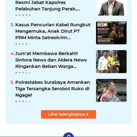
Resmi Jabat Kapolres
Pelabuhan Tanjung Perak,
Pimpinan Redaksi
HarianMataBerita.com
Kasus Pencurian Kabel Rungkut
Sampaikan Ucapan Selamat
Mengemuka, Anak Dirut PT
PRM Minta Satreskrim
Polrestabes Surabaya Usut
Hingga Tuntas
Jum'at Membawa Berkah!!
Sintora News dan Aldera News
Ringankan Beban Warga
Bangkitkan Pelaku UMKM
Polrestabes Surabaya Amankan
Tiga Tersangka Serobot Ruko di
Ngagel
Lihat Selengkapnya