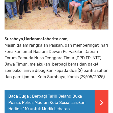
Surabaya
,
Harianmataberita.com
, -
Masih dalam rangkaian Paskah, dan memperingati hari
kenaikan umat Nasrani Dewan Perwakilan Daerah
Forum Pemuda Nusa Tenggara Timur (DPD FP-NTT)
Jawa Timur , melakukan berbagi beras dan paket
sembako lainya dibagikan kepada dua (2) panti asuhan
dan panti jompu, Kota Surabaya, Kamis (29/05/2025).
Baca Juga :
Berbagi Takjil Jelang Buka
Puasa, Polres Madiun Kota Sosialisasikan
Hotline 110 untuk Mudik Lebaran