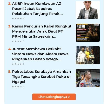
Soewandhie Bertanggung
AKBP Irwan Kurniawan AZ
Jawab
Resmi Jabat Kapolres
Pelabuhan Tanjung Perak,
Pimpinan Redaksi
HarianMataBerita.com
Kasus Pencurian Kabel Rungkut
Sampaikan Ucapan Selamat
Mengemuka, Anak Dirut PT
PRM Minta Satreskrim
Polrestabes Surabaya Usut
Hingga Tuntas
Jum'at Membawa Berkah!!
Sintora News dan Aldera News
Ringankan Beban Warga
Bangkitkan Pelaku UMKM
Polrestabes Surabaya Amankan
Tiga Tersangka Serobot Ruko di
Ngagel
Lihat Selengkapnya