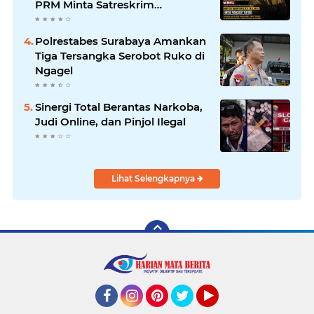
PRM Minta Satreskrim
Polrestabes Surabaya Usut
Hingga Tuntas
Polrestabes Surabaya Amankan
Tiga Tersangka Serobot Ruko di
Ngagel
Sinergi Total Berantas Narkoba,
Judi Online, dan Pinjol Ilegal
Lihat Selengkapnya
Facebook
Instagram
Pinterest
Twitter
YouTube