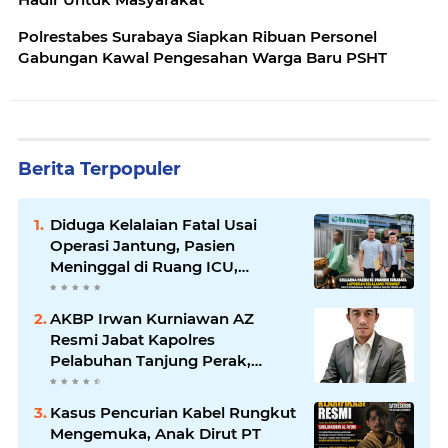
Polrestabes Surabaya Siapkan Ribuan Personel
Gabungan Kawal Pengesahan Warga Baru PSHT
Berita Terpopuler
Diduga Kelalaian Fatal Usai
Operasi Jantung, Pasien
Meninggal di Ruang ICU,
Keluarga Tuntut RSUD dr.
Soewandhie Bertanggung
AKBP Irwan Kurniawan AZ
Jawab
Resmi Jabat Kapolres
Pelabuhan Tanjung Perak,
Pimpinan Redaksi
HarianMataBerita.com
Kasus Pencurian Kabel Rungkut
Sampaikan Ucapan Selamat
Mengemuka, Anak Dirut PT