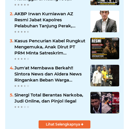
Keluarga Tuntut RSUD dr.
Soewandhie Bertanggung
AKBP Irwan Kurniawan AZ
Jawab
Resmi Jabat Kapolres
Pelabuhan Tanjung Perak,
Pimpinan Redaksi
HarianMataBerita.com
Kasus Pencurian Kabel Rungkut
Sampaikan Ucapan Selamat
Mengemuka, Anak Dirut PT
PRM Minta Satreskrim
Polrestabes Surabaya Usut
Hingga Tuntas
Jum'at Membawa Berkah!!
Sintora News dan Aldera News
Ringankan Beban Warga
Bangkitkan Pelaku UMKM
Sinergi Total Berantas Narkoba,
Judi Online, dan Pinjol Ilegal
Lihat Selengkapnya