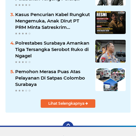
Pimpinan Redaksi
HarianMataBerita.com
Kasus Pencurian Kabel Rungkut
Sampaikan Ucapan Selamat
Mengemuka, Anak Dirut PT
PRM Minta Satreskrim
Polrestabes Surabaya Usut
Hingga Tuntas
Polrestabes Surabaya Amankan
Tiga Tersangka Serobot Ruko di
Ngagel
Pemohon Merasa Puas Atas
Pelayanan Di Satpas Colombo
Surabaya
Lihat Selengkapnya