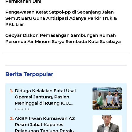
Pernikahan Dini
Pengawasan Ketat Satpol-pp di Sepanjang Jalan
Semut Baru Guna Antisipasi Adanya Parkir Truk &
PKL Liar
Gebyar Diskon Pemasangan Sambungan Rumah
Perumda Air Minum Surya Sembada Kota Surabaya
Berita Terpopuler
Diduga Kelalaian Fatal Usai
Operasi Jantung, Pasien
Meninggal di Ruang ICU,
Keluarga Tuntut RSUD dr.
Soewandhie Bertanggung
AKBP Irwan Kurniawan AZ
Jawab
Resmi Jabat Kapolres
Pelabuhan Tanjung Perak,