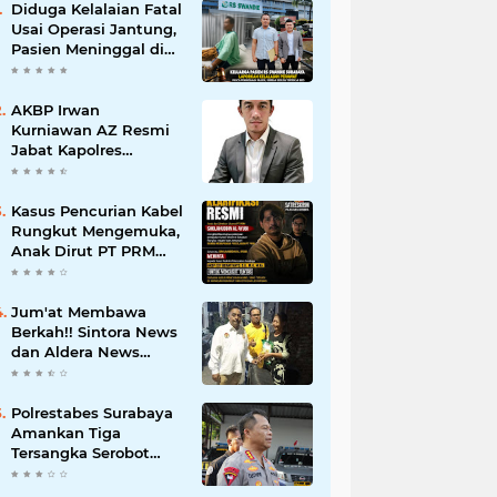
Diduga Kelalaian Fatal
Usai Operasi Jantung,
Pasien Meninggal di
Ruang ICU, Keluarga
Tuntut RSUD dr.
Soewandhie
AKBP Irwan
Bertanggung Jawab
Kurniawan AZ Resmi
Jabat Kapolres
Pelabuhan Tanjung
Perak, Pimpinan
Redaksi
Kasus Pencurian Kabel
HarianMataBerita.com
Rungkut Mengemuka,
Sampaikan Ucapan
Anak Dirut PT PRM
Selamat
Minta Satreskrim
Polrestabes Surabaya
Usut Hingga Tuntas
Jum'at Membawa
Berkah!! Sintora News
dan Aldera News
Ringankan Beban
Warga Bangkitkan
Pelaku UMKM
Polrestabes Surabaya
Amankan Tiga
Tersangka Serobot
Ruko di Ngagel