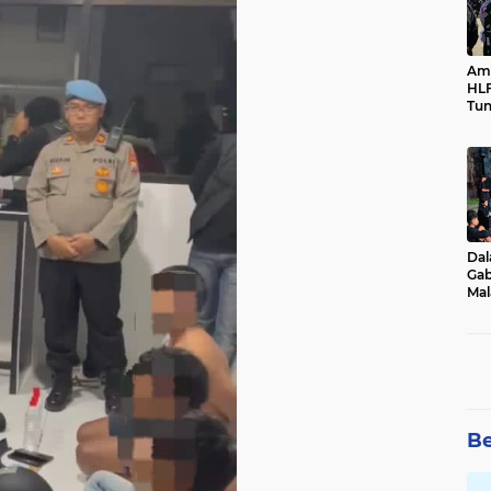
Ama
HLF
Tun
Ne
Dal
Gab
Mal
Ama
Bal
Be