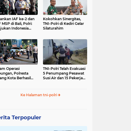
nkan IAF ke-2 dan
Kokohkan Sinergitas,
 MSP di Bali, Polri:
TNI-Polri di Kediri Gelar
jukan Indonesia
Silaturahim
gara Aman
am Operasi
TNI-Polri Telah Evakuasi
ungan, Polresta
5 Penumpang Pesawat
ang Kota Berhasil
Susi Air dan 15 Pekerja
nkan 18 Pelaku
Bangunan yang
ap Liar
Disandera KKB
Ke Halaman tni-polri
rita Terpopuler