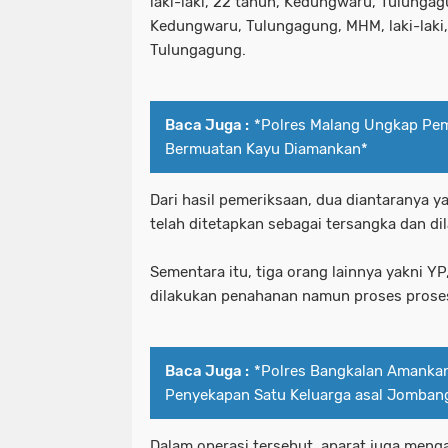
laki-laki, 22 tahun, Kedungwaru, Tulungagu
Kedungwaru, Tulungagung, MHM, laki-laki,
Tulungagung.
Baca Juga :
*Polres Malang Ungkap Pem
Bermuatan Kayu Diamankan*
Dari hasil pemeriksaan, dua diantaranya y
telah ditetapkan sebagai tersangka dan d
Sementara itu, tiga orang lainnya yakni Y
dilakukan penahanan namun proses proses
Baca Juga :
*Polres Bangkalan Amanka
Penyekapan Satu Keluarga asal Jomban
Dalam operasi tersebut, aparat juga men