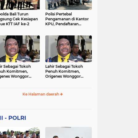
Sekolah
soaial
sosial
peristiwa
pertanian
olda Bali Turun
Polisi Pertebal
gsung Cek Kesiapan
Pengamanan di Kantor
ue KTT IAF ke-2
KPU, Pendaftaran
polri
polrii
polris
polusi
Paslon Pilkada di
Tulungagung
sialisasi
tajuk editorial
tni
Berlangsung Kondusif
ir Sebagai Tokoh
Lahir Sebagai Tokoh
nuh Komitmen,
Penuh Komitmen,
genes Wonggor
Origenes Wonggor
ib Terpilih Kembali
Wajib Terpilih Kembali
i Ketua DPRP Papua
Jadi Ketua DPRP Papua
at
Barat
Ke Halaman daerah
I - POLRI