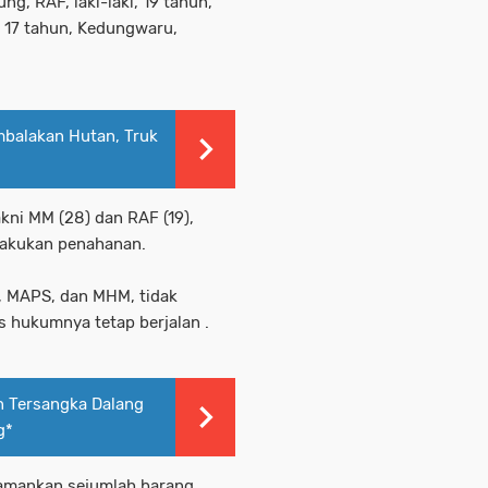
ng, RAF, laki-laki, 19 tahun,
 17 tahun, Kedungwaru,
balakan Hutan, Truk
akni MM (28) dan RAF (19),
ilakukan penahanan.
P, MAPS, dan MHM, tidak
 hukumnya tetap berjalan .
n Tersangka Dalang
g*
gamankan sejumlah barang