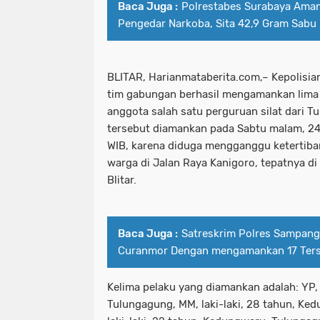
Baca Juga :
Polrestabes Surabaya Ama
Pengedar Narkoba, Sita 42,9 Gram Sabu
BLITAR, Harianmataberita.com,– Kepolisian 
tim gabungan berhasil mengamankan lima
anggota salah satu perguruan silat dari T
tersebut diamankan pada Sabtu malam, 24
WIB, karena diduga mengganggu keterti
warga di Jalan Raya Kanigoro, tepatnya d
Blitar.
Baca Juga :
Satreskrim Polres Sampang
Curanmor Dengan mengamankan 17 Ter
Kelima pelaku yang diamankan adalah: YP, l
Tulungagung, MM, laki-laki, 28 tahun, K