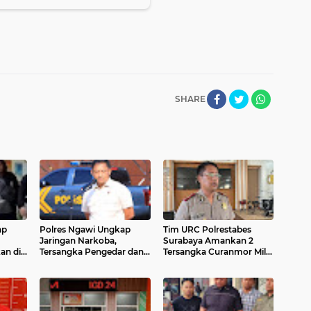
SHARE
ap
Polres Ngawi Ungkap
Tim URC Polrestabes
Jaringan Narkoba,
Surabaya Amankan 2
an di
Tersangka Pengedar dan
Tersangka Curanmor Milik
Sabu 39 gram Diamankan
Kurir