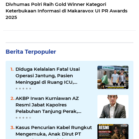
Divhumas Polri Raih Gold Winner Kategori
Keterbukaan Informasi di Makaravox UI PR Awards
2025
Berita Terpopuler
Diduga Kelalaian Fatal Usai
Operasi Jantung, Pasien
Meninggal di Ruang ICU,
Keluarga Tuntut RSUD dr.
Soewandhie Bertanggung
AKBP Irwan Kurniawan AZ
Jawab
Resmi Jabat Kapolres
Pelabuhan Tanjung Perak,
Pimpinan Redaksi
HarianMataBerita.com
Kasus Pencurian Kabel Rungkut
Sampaikan Ucapan Selamat
Mengemuka, Anak Dirut PT