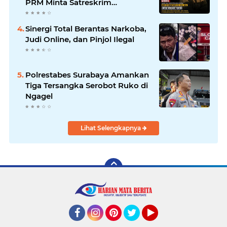
PRM Minta Satreskrim
Polrestabes Surabaya Usut
Hingga Tuntas
Sinergi Total Berantas Narkoba,
Judi Online, dan Pinjol Ilegal
Polrestabes Surabaya Amankan
Tiga Tersangka Serobot Ruko di
Ngagel
Lihat Selengkapnya
Facebook
Instagram
Pinterest
Twitter
YouTube