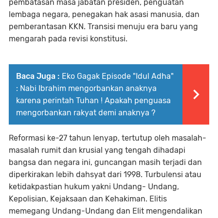
pembatasan masa jabatan presiden, penguatan
lembaga negara, penegakan hak asasi manusia, dan
pemberantasan KKN. Transisi menuju era baru yang
mengarah pada revisi konstitusi.
Baca Juga :
Eko Gagak Episode "Idul Adha"
: Nabi Ibrahim mengorbankan anaknya
karena perintah Tuhan ! Apakah penguasa
mengorbankan rakyat demi anaknya ?
Reformasi ke-27 tahun lenyap, tertutup oleh masalah-
masalah rumit dan krusial yang tengah dihadapi
bangsa dan negara ini, guncangan masih terjadi dan
diperkirakan lebih dahsyat dari 1998. Turbulensi atau
ketidakpastian hukum yakni Undang- Undang,
Kepolisian, Kejaksaan dan Kehakiman. Elitis
memegang Undang-Undang dan Elit mengendalikan