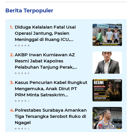
Berita Terpopuler
Diduga Kelalaian Fatal Usai
Operasi Jantung, Pasien
Meninggal di Ruang ICU,
Keluarga Tuntut RSUD dr.
Soewandhie Bertanggung
AKBP Irwan Kurniawan AZ
Jawab
Resmi Jabat Kapolres
Pelabuhan Tanjung Perak,
Pimpinan Redaksi
HarianMataBerita.com
Kasus Pencurian Kabel Rungkut
Sampaikan Ucapan Selamat
Mengemuka, Anak Dirut PT
PRM Minta Satreskrim
Polrestabes Surabaya Usut
Hingga Tuntas
Polrestabes Surabaya Amankan
Tiga Tersangka Serobot Ruko di
Ngagel