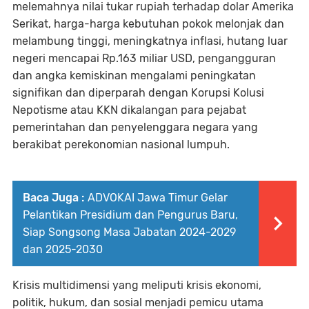
melemahnya nilai tukar rupiah terhadap dolar Amerika
Serikat, harga-harga kebutuhan pokok melonjak dan
melambung tinggi, meningkatnya inflasi, hutang luar
negeri mencapai Rp.163 miliar USD, pengangguran
dan angka kemiskinan mengalami peningkatan
signifikan dan diperparah dengan Korupsi Kolusi
Nepotisme atau KKN dikalangan para pejabat
pemerintahan dan penyelenggara negara yang
berakibat perekonomian nasional lumpuh.
Baca Juga :
ADVOKAI Jawa Timur Gelar
Pelantikan Presidium dan Pengurus Baru,
Siap Songsong Masa Jabatan 2024-2029
dan 2025-2030
Krisis multidimensi yang meliputi krisis ekonomi,
politik, hukum, dan sosial menjadi pemicu utama