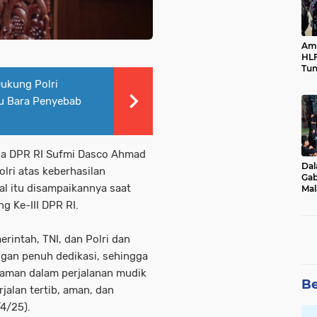
Ama
HLF
Tun
Ne
Dukung Polri
u Bara Penyebab
tua DPR RI Sufmi Dasco Ahmad
Dal
lri atas keberhasilan
Gab
Hal itu disampaikannya saat
Mal
Ama
g Ke-III DPR RI.
Bal
rintah, TNI, dan Polri dan
ngan penuh dedikasi, sehingga
 aman dalam perjalanan mudik
Be
rjalan tertib, aman, dan
/4/25).