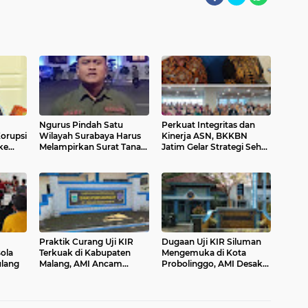
Ngurus Pindah Satu
Perkuat Integritas dan
orupsi
Wilayah Surabaya Harus
Kinerja ASN, BKKBN
ke
Melampirkan Surat Tanah,
Jatim Gelar Strategi Sehat
Bentuk Diskriminasi
Mental Tanpa Batas
Terhadap Warga
Surabaya.
Praktik Curang Uji KIR
Dugaan Uji KIR Siluman
ola
Terkuak di Kabupaten
Mengemuka di Kota
ulang
Malang, AMI Ancam
Probolinggo, AMI Desak
Laporkan ke Aparat
Pemkot Tindak Tegas
Hukum
Oknum Dishub