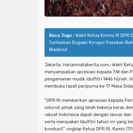
Baca Juga :
Wakil Ketua Komisi III DPR 
Tuntaskan Dugaan Korupsi Pasokan Bat
Blackout
Jakarta, Harianmataberita.com,-Wakil Ke
menyampaikan apresiasi kepada TNI dan Po
pengamanan mudik Idulfitri 1446 hijriah. 
membuka rapat paripurna ke-17 Masa Sidan
“DPR RI memberikan apresiasi kepada Peme
seluruh pihak yang telah bekerja keras de
rakyat Indonesia dapat dengan lancar dan
serta merayakan Idulfitri tahun ini yang be
kondusif,” ungkap Ketua DPR RI, Kamis (17