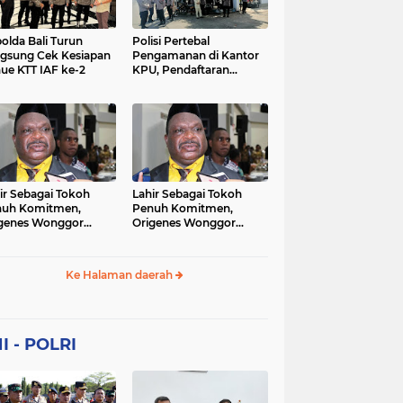
Sekolah
soaial
sosial
peristiwa
pertanian
olda Bali Turun
Polisi Pertebal
gsung Cek Kesiapan
Pengamanan di Kantor
ue KTT IAF ke-2
KPU, Pendaftaran
polri
polrii
polris
polusi
Paslon Pilkada di
Tulungagung
sialisasi
tajuk editorial
tni
Berlangsung Kondusif
ir Sebagai Tokoh
Lahir Sebagai Tokoh
nuh Komitmen,
Penuh Komitmen,
genes Wonggor
Origenes Wonggor
ib Terpilih Kembali
Wajib Terpilih Kembali
i Ketua DPRP Papua
Jadi Ketua DPRP Papua
at
Barat
Ke Halaman daerah
I - POLRI