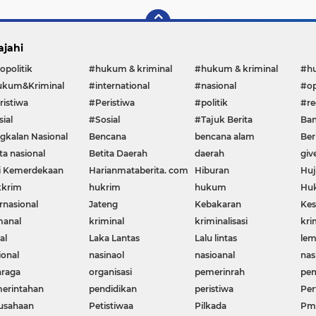
ajahi
opolitik
#hukum & kriminal
#hukum & kriminal
#h
kum&Kriminal
#international
#nasional
#op
ristiwa
#Peristiwa
#politik
#re
ial
#Sosial
#Tajuk Berita
Ban
gkalan Nasional
Bencana
bencana alam
Ber
ta nasional
Betita Daerah
daerah
giv
i Kemerdekaan
Harianmataberita. com
Hiburan
Huj
krim
hukrim
hukum
Huk
rnasional
Jateng
Kebakaran
Kes
manal
kriminal
kriminalisasi
kri
al
Laka Lantas
Lalu lintas
le
ional
nasinaol
nasioanal
nas
hraga
organisasi
pemerinrah
pem
erintahan
pendidikan
peristiwa
Per
usahaan
Petistiwaa
Pilkada
Pme