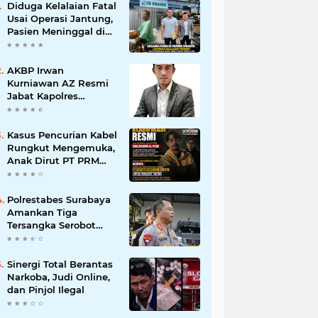
Diduga Kelalaian Fatal
Usai Operasi Jantung,
Pasien Meninggal di
Ruang ICU, Keluarga
Tuntut RSUD dr.
Soewandhie
AKBP Irwan
Bertanggung Jawab
Kurniawan AZ Resmi
Jabat Kapolres
Pelabuhan Tanjung
Perak, Pimpinan
Redaksi
Kasus Pencurian Kabel
HarianMataBerita.com
Rungkut Mengemuka,
Sampaikan Ucapan
Anak Dirut PT PRM
Selamat
Minta Satreskrim
Polrestabes Surabaya
Usut Hingga Tuntas
Polrestabes Surabaya
Amankan Tiga
Tersangka Serobot
Ruko di Ngagel
Sinergi Total Berantas
Narkoba, Judi Online,
dan Pinjol Ilegal