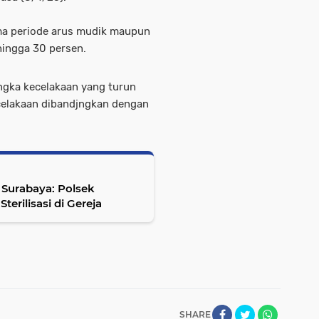
ma periode arus mudik maupun
hingga 30 persen.
ngka kecelakaan yang turun
ecelakaan dibandjngkan dengan
Surabaya: Polsek
Wonocolo dan Tim Gegana Lakukan Sterilisasi di Gereja
SHARE