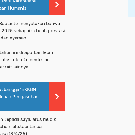
k Para Narapidana
naan Humanis
 Subianto menyatakan bahwa
 2025 sebagai sebuah prestasi
, dan nyaman.
ahun ini dilaporkan lebih
diatasi oleh Kementerian
erkait lainnya.
ukbangga/BKKBN
rdepan Pengasuhan
an kepada saya, arus mudik
tahun lalu,tapi tanpa
lasa (8/4/25).