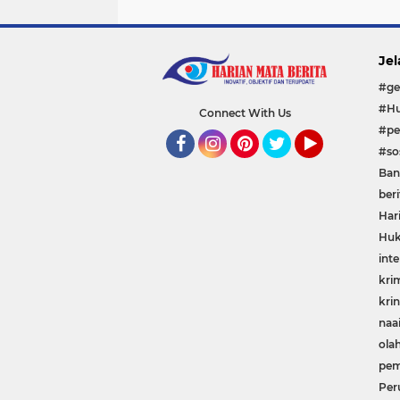
Jel
#ge
#Hu
Connect With Us
#pe
#sos
Facebook
Instagram
Pinterest
Twitter
YouTube
Ban
beri
Har
Huk
inte
kri
krin
naa
ola
pem
Per