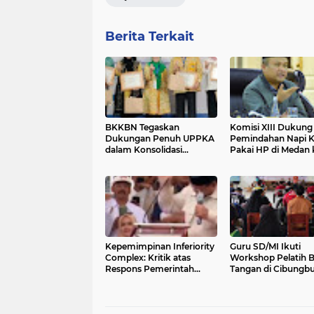
Berita Terkait
BKKBN Tegaskan
Komisi XIII Dukung
Dukungan Penuh UPPKA
Pemindahan Napi K
dalam Konsolidasi
Pakai HP di Medan 
Nasional AKU 2026
Nusakambangan
Kepemimpinan Inferiority
Guru SD/MI Ikuti
Complex: Kritik atas
Workshop Pelatih B
Respons Pemerintah
Tangan di Cibungb
terhadap Bencana
Sumatera