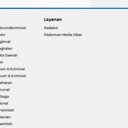
Layanan
ukum&kriminal
Redaksi
ini
Pedoman Media Siber
gional
gkalan
ita Daerah
en
um & Kriminal
um & Kriminal
ehatan
munal
mbaga
ional
erintah
tanian
rintah