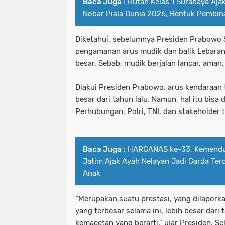
Baca Juga :
Rutan Kelas 1 Surabaya Aja
Nobar Piala Dunia 2026, Bentuk Pembi
Diketahui, sebelumnya Presiden Prabowo
pengamanan arus mudik dan balik Lebaran
besar. Sebab, mudik berjalan lancar, aman
Diakui Presiden Prabowo, arus kendaraan t
besar dari tahun lalu. Namun, hal itu bisa 
Perhubungan, Polri, TNI, dan stakeholder t
Baca Juga :
HARGANAS ke-33, Kemend
Jatim Ajak Ayah Nelayan Jadi Garda Te
Anak
“Merupakan suatu prestasi, yang dilapork
yang terbesar selama ini, lebih besar dari 
kemacetan yang berarti," ujar Presiden, Se