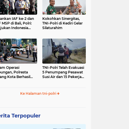
nkan IAF ke-2 dan
Kokohkan Sinergitas,
 MSP di Bali, Polri:
TNI-Polri di Kediri Gelar
jukan Indonesia
Silaturahim
gara Aman
am Operasi
TNI-Polri Telah Evakuasi
ungan, Polresta
5 Penumpang Pesawat
ang Kota Berhasil
Susi Air dan 15 Pekerja
nkan 18 Pelaku
Bangunan yang
ap Liar
Disandera KKB
Ke Halaman tni-polri
rita Terpopuler