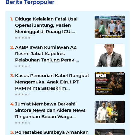
Berita Terpopuler
Diduga Kelalaian Fatal Usai
Operasi Jantung, Pasien
Meninggal di Ruang ICU,
Keluarga Tuntut RSUD dr.
Soewandhie Bertanggung
AKBP Irwan Kurniawan AZ
Jawab
Resmi Jabat Kapolres
Pelabuhan Tanjung Perak,
Pimpinan Redaksi
HarianMataBerita.com
Kasus Pencurian Kabel Rungkut
Sampaikan Ucapan Selamat
Mengemuka, Anak Dirut PT
PRM Minta Satreskrim
Polrestabes Surabaya Usut
Hingga Tuntas
Jum'at Membawa Berkah!!
Sintora News dan Aldera News
Ringankan Beban Warga
Bangkitkan Pelaku UMKM
Polrestabes Surabaya Amankan