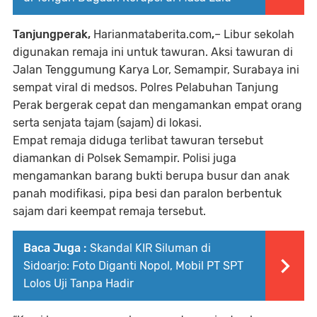
Tanjungperak,
Harianmataberita.com
,
– Libur sekolah
digunakan remaja ini untuk tawuran. Aksi tawuran di
Jalan Tenggumung Karya Lor, Semampir, Surabaya ini
sempat viral di medsos. Polres Pelabuhan Tanjung
Perak bergerak cepat dan mengamankan empat orang
serta senjata tajam (sajam) di lokasi.
Empat remaja diduga terlibat tawuran tersebut
diamankan di Polsek Semampir. Polisi juga
mengamankan barang bukti berupa busur dan anak
panah modifikasi, pipa besi dan paralon berbentuk
sajam dari keempat remaja tersebut.
Baca Juga :
Skandal KIR Siluman di
Sidoarjo: Foto Diganti Nopol, Mobil PT SPT
Lolos Uji Tanpa Hadir