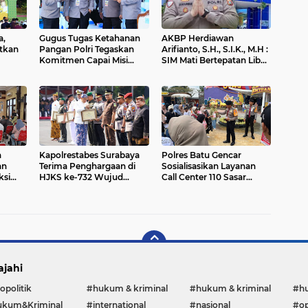
a,
Gugus Tugas Ketahanan
AKBP Herdiawan
atkan
Pangan Polri Tegaskan
Arifianto, S.H., S.I.K., M.H :
Komitmen Capai Misi
SIM Mati Bertepatan Libur
Swasembada Jagung
Cuti Bersama, Masih Bisa
Diperpanjang
n
Kapolrestabes Surabaya
Polres Batu Gencar
an
Terima Penghargaan di
Sosialisasikan Layanan
ksi
HJKS ke-732 Wujud
Call Center 110 Sasar
alan
Dedikasi Jogo Suroboyo
Lokasi Wisata Hingga
Perkampungan
ajahi
opolitik
#hukum & kriminal
#hukum & kriminal
#h
kum&Kriminal
#international
#nasional
#op