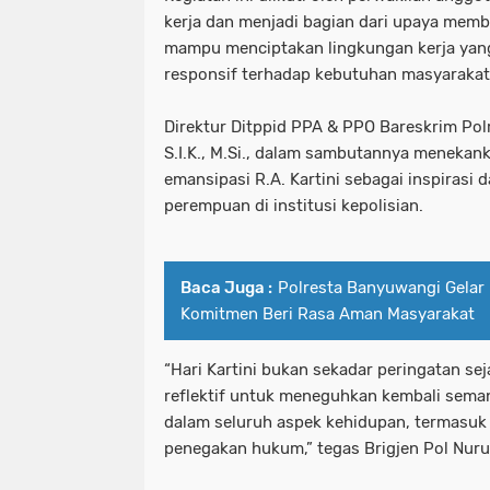
kerja dan menjadi bagian dari upaya mem
mampu menciptakan lingkungan kerja yang i
responsif terhadap kebutuhan masyarakat
Direktur Ditppid PPA & PPO Bareskrim Polri
S.I.K., M.Si., dalam sambutannya meneka
emansipasi R.A. Kartini sebagai inspirasi
perempuan di institusi kepolisian.
Baca Juga :
Polresta Banyuwangi Gelar 
Komitmen Beri Rasa Aman Masyarakat
“Hari Kartini bukan sekadar peringatan s
reflektif untuk meneguhkan kembali sem
dalam seluruh aspek kehidupan, termasu
penegakan hukum,” tegas Brigjen Pol Nuru