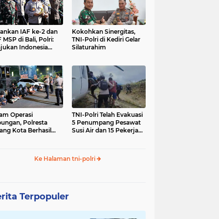
nkan IAF ke-2 dan
Kokohkan Sinergitas,
 MSP di Bali, Polri:
TNI-Polri di Kediri Gelar
jukan Indonesia
Silaturahim
gara Aman
am Operasi
TNI-Polri Telah Evakuasi
ungan, Polresta
5 Penumpang Pesawat
ang Kota Berhasil
Susi Air dan 15 Pekerja
nkan 18 Pelaku
Bangunan yang
ap Liar
Disandera KKB
Ke Halaman tni-polri
rita Terpopuler