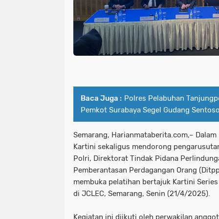
Baca Juga :
Polres Pelabuhan Tanjungp
Pemkot Surabaya Segel Gudang Sentoso
Semarang, Harianmataberita.com,– Dalam 
Kartini sekaligus mendorong pengarusuta
Polri, Direktorat Tindak Pidana Perlindu
Pemberantasan Perdagangan Orang (Ditppi
membuka pelatihan bertajuk Kartini Series 
di JCLEC, Semarang, Senin (21/4/2025).
Kegiatan ini diikuti oleh perwakilan anggot