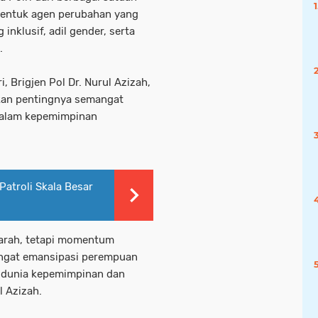
bentuk agen perubahan yang
nklusif, adil gender, serta
.
, Brigjen Pol Dr. Nurul Azizah,
nkan pentingnya semangat
 dalam kepemimpinan
Patroli Skala Besar
ejarah, tetapi momentum
angat emansipasi perempuan
k dunia kepemimpinan dan
l Azizah.