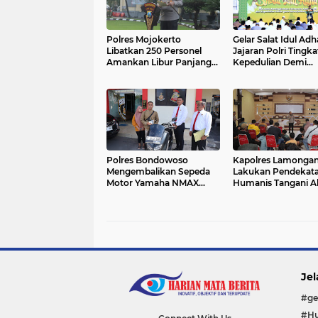
Polres Mojokerto
Gelar Salat Idul Adh
Libatkan 250 Personel
Jajaran Polri Tingk
Amankan Libur Panjang
Kepedulian Demi
Idul Adha, Lokasi Wisata
Persatuan
Jadi Prioritas
Polres Bondowoso
Kapolres Lamonga
Mengembalikan Sepeda
Lakukan Pendekat
Motor Yamaha NMAX
Humanis Tangani A
Hasil Penggelapan Tanpa
Pemuda Konvoi di J
Biaya ke Warga Pujer
Jel
#ge
#Hu