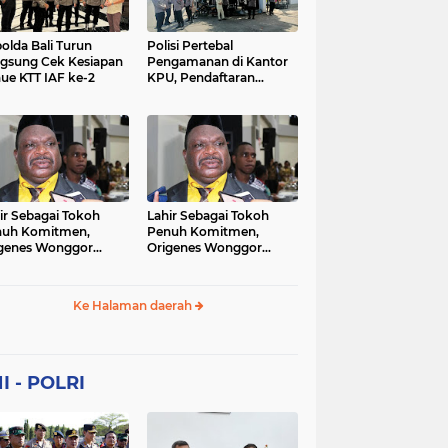
Sekolah
soaial
sosial
peristiwa
pertanian
olda Bali Turun
Polisi Pertebal
gsung Cek Kesiapan
Pengamanan di Kantor
ue KTT IAF ke-2
KPU, Pendaftaran
polri
polrii
polris
polusi
Paslon Pilkada di
Tulungagung
sialisasi
tajuk editorial
tni
Berlangsung Kondusif
ir Sebagai Tokoh
Lahir Sebagai Tokoh
nuh Komitmen,
Penuh Komitmen,
genes Wonggor
Origenes Wonggor
ib Terpilih Kembali
Wajib Terpilih Kembali
i Ketua DPRP Papua
Jadi Ketua DPRP Papua
at
Barat
Ke Halaman daerah
I - POLRI