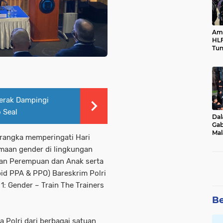
Ama
HLF
Tun
Ne
erak Dampingi
 Seal
Dal
Gab
Mal
rangka memperingati Hari
Ama
maan gender di lingkungan
Bal
ngan Perempuan dan Anak serta
d PPA & PPO) Bareskrim Polri
1: Gender – Train The Trainers
Be
a Polri dari berbagai satuan