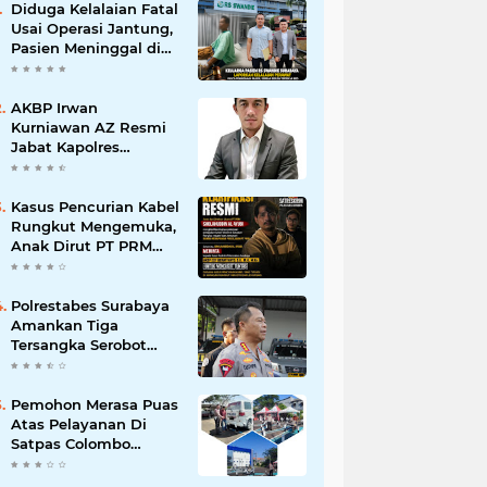
Diduga Kelalaian Fatal
Usai Operasi Jantung,
Pasien Meninggal di
Ruang ICU, Keluarga
Tuntut RSUD dr.
Soewandhie
AKBP Irwan
Bertanggung Jawab
Kurniawan AZ Resmi
Jabat Kapolres
Pelabuhan Tanjung
Perak, Pimpinan
Redaksi
Kasus Pencurian Kabel
HarianMataBerita.com
Rungkut Mengemuka,
Sampaikan Ucapan
Anak Dirut PT PRM
Selamat
Minta Satreskrim
Polrestabes Surabaya
Usut Hingga Tuntas
Polrestabes Surabaya
Amankan Tiga
Tersangka Serobot
Ruko di Ngagel
Pemohon Merasa Puas
Atas Pelayanan Di
Satpas Colombo
Surabaya