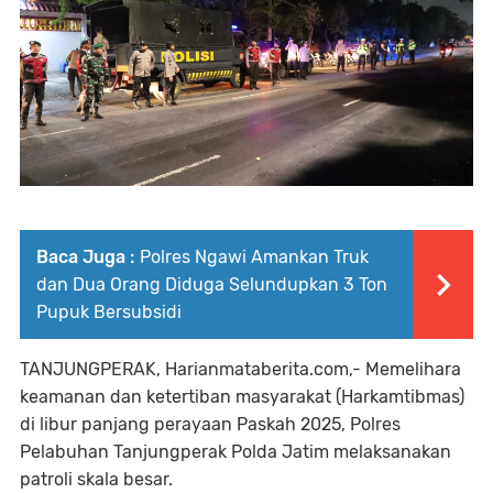
Baca Juga :
Polres Ngawi Amankan Truk
dan Dua Orang Diduga Selundupkan 3 Ton
Pupuk Bersubsidi
TANJUNGPERAK, Harianmataberita.com,- Memelihara
keamanan dan ketertiban masyarakat (Harkamtibmas)
di libur panjang perayaan Paskah 2025, Polres
Pelabuhan Tanjungperak Polda Jatim melaksanakan
patroli skala besar.