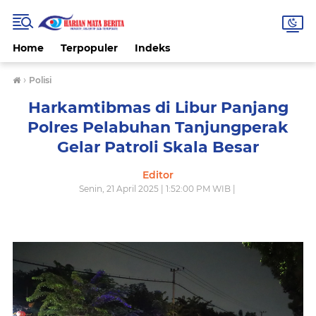
Home
Terpopuler
Indeks
›
Polisi
Harkamtibmas di Libur Panjang
Polres Pelabuhan Tanjungperak
Gelar Patroli Skala Besar
Editor
Senin, 21 April 2025 | 1:52:00 PM WIB |