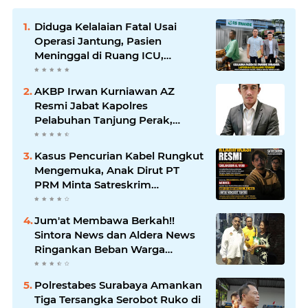
Diduga Kelalaian Fatal Usai
Operasi Jantung, Pasien
Meninggal di Ruang ICU,
Keluarga Tuntut RSUD dr.
Soewandhie Bertanggung
AKBP Irwan Kurniawan AZ
Jawab
Resmi Jabat Kapolres
Pelabuhan Tanjung Perak,
Pimpinan Redaksi
HarianMataBerita.com
Kasus Pencurian Kabel Rungkut
Sampaikan Ucapan Selamat
Mengemuka, Anak Dirut PT
PRM Minta Satreskrim
Polrestabes Surabaya Usut
Hingga Tuntas
Jum'at Membawa Berkah!!
Sintora News dan Aldera News
Ringankan Beban Warga
Bangkitkan Pelaku UMKM
Polrestabes Surabaya Amankan
Tiga Tersangka Serobot Ruko di