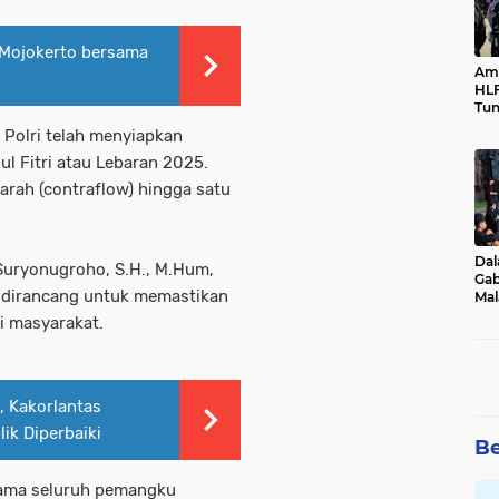
 Mojokerto bersama
Ama
HLF
Tun
Ne
 Polri telah menyiapkan
ul Fitri atau Lebaran 2025.
 arah (contraflow) hingga satu
Dal
s Suryonugroho, S.H., M.Hum,
Gab
i dirancang untuk memastikan
Mal
Ama
i masyarakat.
Bal
, Kakorlantas
ik Diperbaiki
Be
sama seluruh pemangku