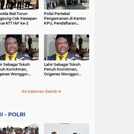
Sekolah
soaial
sosial
peristiwa
pertanian
olda Bali Turun
Polisi Pertebal
gsung Cek Kesiapan
Pengamanan di Kantor
ue KTT IAF ke-2
KPU, Pendaftaran
polri
polrii
polris
polusi
Paslon Pilkada di
Tulungagung
sialisasi
tajuk editorial
tni
Berlangsung Kondusif
ir Sebagai Tokoh
Lahir Sebagai Tokoh
nuh Komitmen,
Penuh Komitmen,
genes Wonggor
Origenes Wonggor
ib Terpilih Kembali
Wajib Terpilih Kembali
i Ketua DPRP Papua
Jadi Ketua DPRP Papua
at
Barat
Ke Halaman daerah
I - POLRI