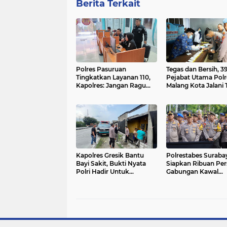
Berita Terkait
Polres Pasuruan
Tegas dan Bersih, 3
Tingkatkan Layanan 110,
Pejabat Utama Polr
Kapolres: Jangan Ragu
Malang Kota Jalani 
Lapor, Identitas Anda
Urine Usai Upacara
Dilindungi
Kebangkitan Nasion
Kapolres Gresik Bantu
Polrestabes Suraba
Bayi Sakit, Bukti Nyata
Siapkan Ribuan Per
Polri Hadir Untuk
Gabungan Kawal
Masyarakat
Pengesahan Warga
PSHT