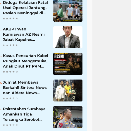
Diduga Kelalaian Fatal
Usai Operasi Jantung,
Pasien Meninggal di
Ruang ICU, Keluarga
Tuntut RSUD dr.
Soewandhie
AKBP Irwan
Bertanggung Jawab
Kurniawan AZ Resmi
Jabat Kapolres
Pelabuhan Tanjung
Perak, Pimpinan
Redaksi
Kasus Pencurian Kabel
HarianMataBerita.com
Rungkut Mengemuka,
Sampaikan Ucapan
Anak Dirut PT PRM
Selamat
Minta Satreskrim
Polrestabes Surabaya
Usut Hingga Tuntas
Jum'at Membawa
Berkah!! Sintora News
dan Aldera News
Ringankan Beban
Warga Bangkitkan
Pelaku UMKM
Polrestabes Surabaya
Amankan Tiga
Tersangka Serobot
Ruko di Ngagel