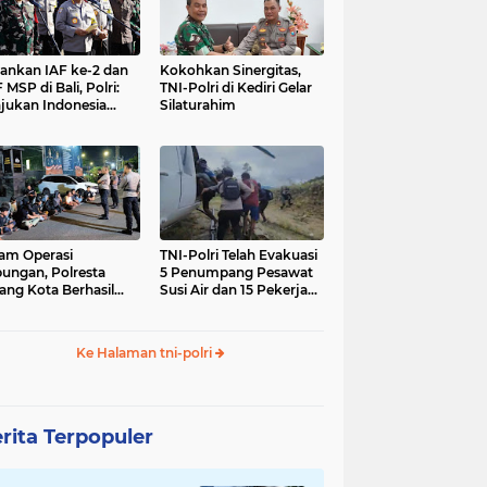
nkan IAF ke-2 dan
Kokohkan Sinergitas,
 MSP di Bali, Polri:
TNI-Polri di Kediri Gelar
jukan Indonesia
Silaturahim
gara Aman
am Operasi
TNI-Polri Telah Evakuasi
ungan, Polresta
5 Penumpang Pesawat
ang Kota Berhasil
Susi Air dan 15 Pekerja
nkan 18 Pelaku
Bangunan yang
ap Liar
Disandera KKB
Ke Halaman tni-polri
rita Terpopuler