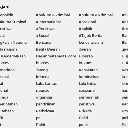
ajahi
opolitik
#hukum & kriminal
#hukum & kriminal
#h
kum&Kriminal
#international
#nasional
#op
ristiwa
#Peristiwa
#politik
#re
ial
#Sosial
#Tajuk Berita
Ban
gkalan Nasional
Bencana
bencana alam
Ber
ta nasional
Betita Daerah
daerah
giv
i Kemerdekaan
Harianmataberita. com
Hiburan
Huj
krim
hukrim
hukum
Huk
rnasional
Jateng
Kebakaran
Kes
manal
kriminal
kriminalisasi
kri
al
Laka Lantas
Lalu lintas
le
ional
nasinaol
nasioanal
nas
hraga
organisasi
pemerinrah
pem
erintahan
pendidikan
peristiwa
Per
usahaan
Petistiwaa
Pilkada
Pme
ik
poli
Polisi
poli
i
Polrii
polris
Pol