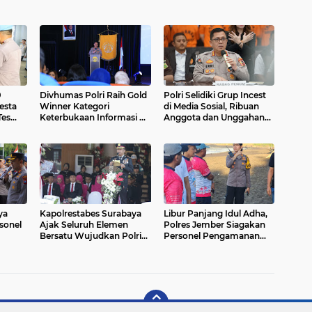
9
Divhumas Polri Raih Gold
Polri Selidiki Grup Incest
esta
Winner Kategori
di Media Sosial, Ribuan
Tes
Keterbukaan Informasi di
Anggota dan Unggahan
Makaravox UI PR Awards
Pornografi Anak
al
2025
Ditemukan
ya
Kapolrestabes Surabaya
Libur Panjang Idul Adha,
sonel
Ajak Seluruh Elemen
Polres Jember Siagakan
Bersatu Wujudkan Polri
Personel Pengamanan
 Baru
yang Dicintai Masyarakat
Wisata Pantai