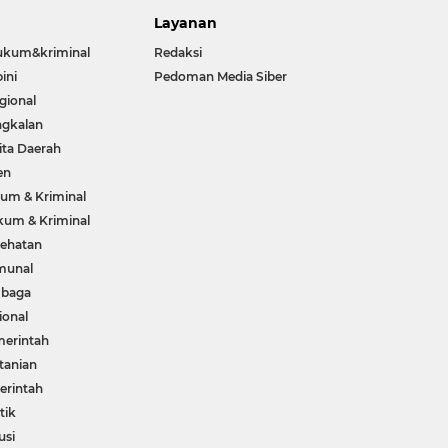
Layanan
ukum&kriminal
Redaksi
ini
Pedoman Media Siber
gional
gkalan
ita Daerah
en
um & Kriminal
um & Kriminal
ehatan
munal
mbaga
ional
erintah
tanian
rintah
tik
usi