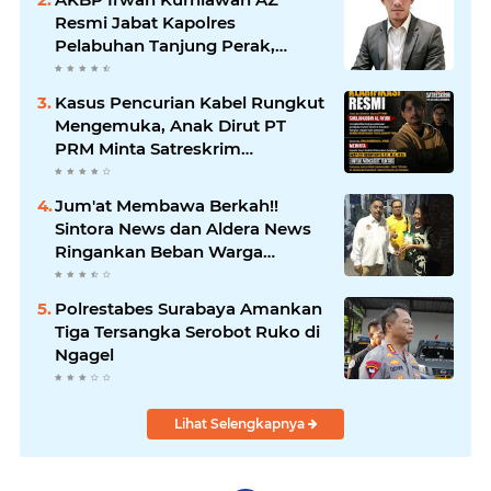
Jawab
Resmi Jabat Kapolres
Pelabuhan Tanjung Perak,
Pimpinan Redaksi
HarianMataBerita.com
Kasus Pencurian Kabel Rungkut
Sampaikan Ucapan Selamat
Mengemuka, Anak Dirut PT
PRM Minta Satreskrim
Polrestabes Surabaya Usut
Hingga Tuntas
Jum'at Membawa Berkah!!
Sintora News dan Aldera News
Ringankan Beban Warga
Bangkitkan Pelaku UMKM
Polrestabes Surabaya Amankan
Tiga Tersangka Serobot Ruko di
Ngagel
Lihat Selengkapnya