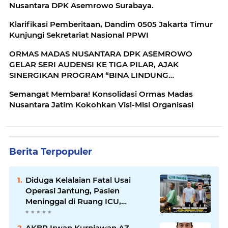
Nusantara DPK Asemrowo Surabaya.
Klarifikasi Pemberitaan, Dandim 0505 Jakarta Timur
Kunjungi Sekretariat Nasional PPWI
ORMAS MADAS NUSANTARA DPK ASEMROWO
GELAR SERI AUDENSI KE TIGA PILAR, AJAK
SINERGIKAN PROGRAM “BINA LINDUNG
SEJAHTERA”
Semangat Membara! Konsolidasi Ormas Madas
Nusantara Jatim Kokohkan Visi-Misi Organisasi
Berita Terpopuler
Diduga Kelalaian Fatal Usai
Operasi Jantung, Pasien
Meninggal di Ruang ICU,
Keluarga Tuntut RSUD dr.
Soewandhie Bertanggung
AKBP Irwan Kurniawan AZ