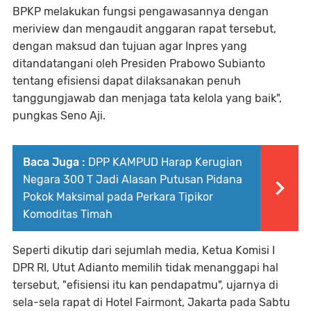
BPKP melakukan fungsi pengawasannya dengan
meriview dan mengaudit anggaran rapat tersebut,
dengan maksud dan tujuan agar Inpres yang
ditandatangani oleh Presiden Prabowo Subianto
tentang efisiensi dapat dilaksanakan penuh
tanggungjawab dan menjaga tata kelola yang baik",
pungkas Seno Aji.
Baca Juga :
DPP KAMPUD Harap Kerugian
Negara 300 T Jadi Alasan Putusan Pidana
Pokok Maksimal pada Perkara Tipikor
Komoditas Timah
Seperti dikutip dari sejumlah media, Ketua Komisi I
DPR RI, Utut Adianto memilih tidak menanggapi hal
tersebut, "efisiensi itu kan pendapatmu", ujarnya di
sela-sela rapat di Hotel Fairmont, Jakarta pada Sabtu