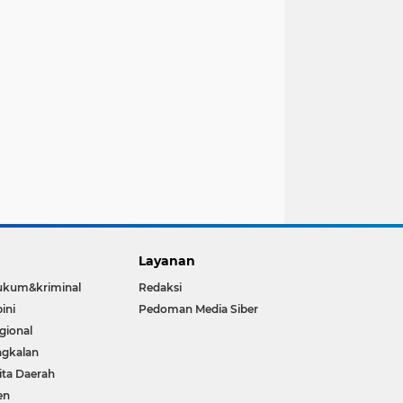
Layanan
ukum&kriminal
Redaksi
ini
Pedoman Media Siber
gional
gkalan
ita Daerah
en