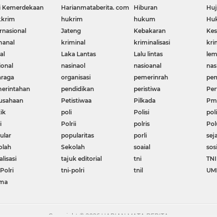
i Kemerdekaan
Harianmataberita. com
Hiburan
Huj
krim
hukrim
hukum
Huk
rnasional
Jateng
Kebakaran
Kes
manal
kriminal
kriminalisasi
kri
al
Laka Lantas
Lalu lintas
le
ional
nasinaol
nasioanal
nas
hraga
organisasi
pemerinrah
pem
erintahan
pendidikan
peristiwa
Per
usahaan
Petistiwaa
Pilkada
Pme
ik
poli
Polisi
poli
i
Polrii
polris
Pol
ular
popularitas
porli
sej
olah
Sekolah
soaial
sos
alisasi
tajuk editorial
tni
TNI
Polri
tni-polri
tnil
UM
ma
Copyright ©
2026 HARIAN MATA BERITA