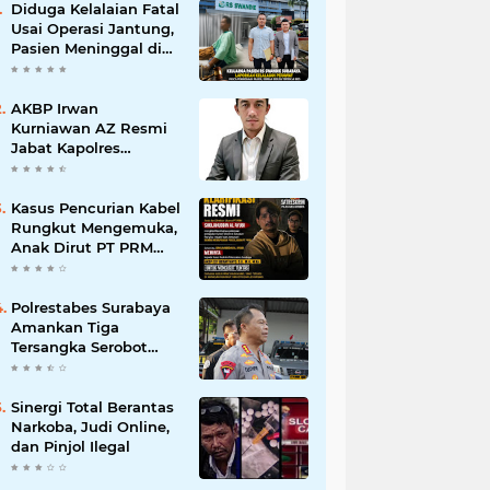
Diduga Kelalaian Fatal
Usai Operasi Jantung,
Pasien Meninggal di
Ruang ICU, Keluarga
Tuntut RSUD dr.
Soewandhie
AKBP Irwan
Bertanggung Jawab
Kurniawan AZ Resmi
Jabat Kapolres
Pelabuhan Tanjung
Perak, Pimpinan
Redaksi
Kasus Pencurian Kabel
HarianMataBerita.com
Rungkut Mengemuka,
Sampaikan Ucapan
Anak Dirut PT PRM
Selamat
Minta Satreskrim
Polrestabes Surabaya
Usut Hingga Tuntas
Polrestabes Surabaya
Amankan Tiga
Tersangka Serobot
Ruko di Ngagel
Sinergi Total Berantas
Narkoba, Judi Online,
dan Pinjol Ilegal