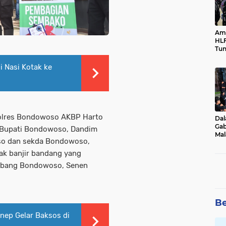
Ama
HLF
Tun
Ne
i Nasi Kotak ke
polres Bondowoso AKBP Harto
Dal
Gab
 Bupati Bondowoso, Dandim
Mal
o dan sekda Bondowoso,
Ama
Bal
ak banjir bandang yang
abang Bondowoso, Senen
Be
nep Gelar Baksos di