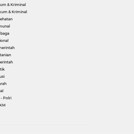
um & Kriminal
um & Kriminal
ehatan
munal
mbaga
ional
erintah
tanian
rintah
tik
usi
arah
ial
 - Polri
KM