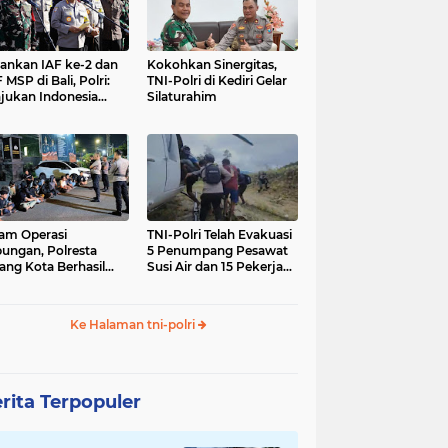
nkan IAF ke-2 dan
Kokohkan Sinergitas,
 MSP di Bali, Polri:
TNI-Polri di Kediri Gelar
jukan Indonesia
Silaturahim
gara Aman
am Operasi
TNI-Polri Telah Evakuasi
ungan, Polresta
5 Penumpang Pesawat
ang Kota Berhasil
Susi Air dan 15 Pekerja
nkan 18 Pelaku
Bangunan yang
ap Liar
Disandera KKB
Ke Halaman tni-polri
rita Terpopuler