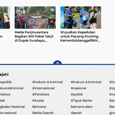
dan Obat Hama ke
Sosialisasi dan Imbauan di
Poktan Nandur Makmur
Kawasan Pesisir Surabaya
Media Panjinusantara
Wujudkan Kepedulian
an
Bagikan 500 Paket Takjil
untuk Pejuang Stunting,
di Dupak Surabaya,
Kemendukbangga/BKKBN
Warga Antusias Jelang
Jatim Gelar Mudik Gratis
Berbuka
"Asah, Asih, Asuh"
ajahi
opolitik
#hukum & kriminal
#hukum & kriminal
#h
kum&Kriminal
#international
#nasional
#op
ristiwa
#Peristiwa
#politik
#re
ial
#Sosial
#Tajuk Berita
Ban
gkalan Nasional
Bencana
bencana alam
Ber
ta nasional
Betita Daerah
daerah
giv