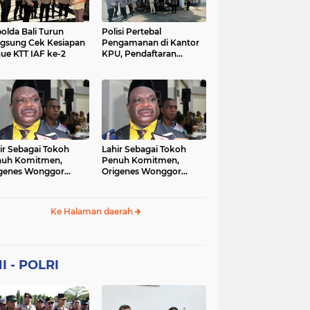
Sekolah
soaial
sosial
peristiwa
pertanian
olda Bali Turun
Polisi Pertebal
gsung Cek Kesiapan
Pengamanan di Kantor
ue KTT IAF ke-2
KPU, Pendaftaran
polri
polrii
polris
polusi
Paslon Pilkada di
Tulungagung
sialisasi
tajuk editorial
tni
Berlangsung Kondusif
ir Sebagai Tokoh
Lahir Sebagai Tokoh
nuh Komitmen,
Penuh Komitmen,
genes Wonggor
Origenes Wonggor
ib Terpilih Kembali
Wajib Terpilih Kembali
i Ketua DPRP Papua
Jadi Ketua DPRP Papua
at
Barat
Ke Halaman daerah
I - POLRI