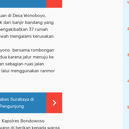
auan di Desa Wonoboyo,
 dari banjir bandang yang
 mengakibatkan 37 rumah
sawah mengalami kerusakan.
hyono bersama rombongan
ua karena jalur menuju ke
n sebagian ruas jalan
i lalui menggunakan ranmor
tabes Surabaya di
 Pengunjung
, Kapolres Bondowoso
yang di berikan kepada warga