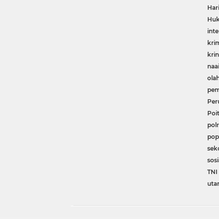
Har
Huk
inte
kri
krin
naa
ola
pem
Per
Poit
polr
pop
sek
sosi
TNI 
uta