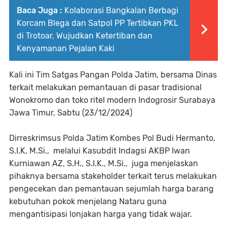
Baca Juga :
Kolaborasi Bangkalan Berbagi
Korcam Blega dan Satpol PP Tertibkan PKL
di Trotoar, Wujudkan Ketertiban dan
Kenyamanan Pejalan Kaki
Kali ini Tim Satgas Pangan Polda Jatim, bersama Dinas
terkait melakukan pemantauan di pasar tradisional
Wonokromo dan toko ritel modern Indogrosir Surabaya
Jawa Timur, Sabtu (23/12/2024)
Dirreskrimsus Polda Jatim Kombes Pol Budi Hermanto,
S.I.K, M.Si., melalui Kasubdit Indagsi AKBP Iwan
Kurniawan AZ, S.H., S.I.K., M.Si., juga menjelaskan
pihaknya bersama stakeholder terkait terus melakukan
pengecekan dan pemantauan sejumlah harga barang
kebutuhan pokok menjelang Nataru guna
mengantisipasi lonjakan harga yang tidak wajar.