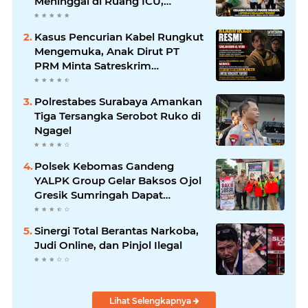
Meninggal di Ruang ICU,
Keluarga Tuntut RSUD dr.
Soewandhie Bertanggung
Kasus Pencurian Kabel Rungkut
Jawab
Mengemuka, Anak Dirut PT
PRM Minta Satreskrim
Polrestabes Surabaya Usut
Hingga Tuntas
Polrestabes Surabaya Amankan
Tiga Tersangka Serobot Ruko di
Ngagel
Polsek Kebomas Gandeng
YALPK Group Gelar Baksos Ojol
Gresik Sumringah Dapat
Sembako dan BBM Gratis
Sinergi Total Berantas Narkoba,
Judi Online, dan Pinjol Ilegal
Lihat Selengkapnya