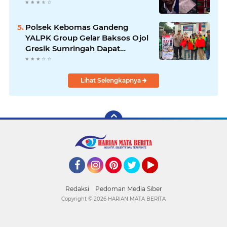
Polsek Kebomas Gandeng
YALPK Group Gelar Baksos Ojol
Gresik Sumringah Dapat
Sembako dan BBM Gratis
Lihat Selengkapnya
Facebook
Instagram
Pinterest
Twitter
YouTube
Redaksi
Pedoman Media Siber
Copyright ©
2026 HARIAN MATA BERITA