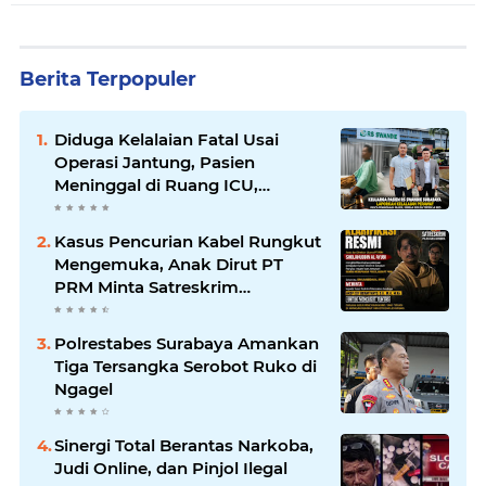
Berita Terpopuler
Diduga Kelalaian Fatal Usai
Operasi Jantung, Pasien
Meninggal di Ruang ICU,
Keluarga Tuntut RSUD dr.
Soewandhie Bertanggung
Kasus Pencurian Kabel Rungkut
Jawab
Mengemuka, Anak Dirut PT
PRM Minta Satreskrim
Polrestabes Surabaya Usut
Hingga Tuntas
Polrestabes Surabaya Amankan
Tiga Tersangka Serobot Ruko di
Ngagel
Sinergi Total Berantas Narkoba,
Judi Online, dan Pinjol Ilegal