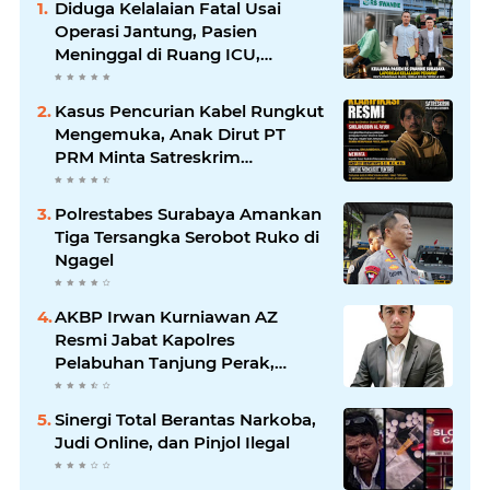
Diduga Kelalaian Fatal Usai
Operasi Jantung, Pasien
Meninggal di Ruang ICU,
Keluarga Tuntut RSUD dr.
Soewandhie Bertanggung
Kasus Pencurian Kabel Rungkut
Jawab
Mengemuka, Anak Dirut PT
PRM Minta Satreskrim
Polrestabes Surabaya Usut
Hingga Tuntas
Polrestabes Surabaya Amankan
Tiga Tersangka Serobot Ruko di
Ngagel
AKBP Irwan Kurniawan AZ
Resmi Jabat Kapolres
Pelabuhan Tanjung Perak,
Pimpinan Redaksi
HarianMataBerita.com
Sinergi Total Berantas Narkoba,
Sampaikan Ucapan Selamat
Judi Online, dan Pinjol Ilegal