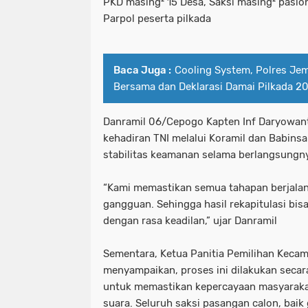
PKD masing² 15 Desa, Saksi masing² paslo
Parpol peserta pilkada
Baca Juga :
Cooling System, Polres Jem
Bersama dan Deklarasi Damai Pilkada 2
Danramil 06/Cepogo Kapten Inf Daryowa
kehadiran TNI melalui Koramil dan Babins
stabilitas keamanan selama berlangsungny
“Kami memastikan semua tahapan berjalan 
gangguan. Sehingga hasil rekapitulasi bisa
dengan rasa keadilan,” ujar Danramil
Sementara, Ketua Panitia Pemilihan Keca
menyampaikan, proses ini dilakukan secar
untuk memastikan kepercayaan masyaraka
suara. Seluruh saksi pasangan calon, bai