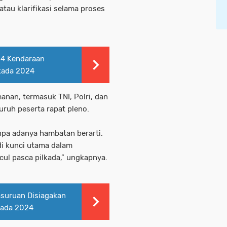
tau klarifikasi selama proses
84 Kendaraan
kada 2024
nan, termasuk TNI, Polri, dan
uruh peserta rapat pleno.
anpa adanya hambatan berarti.
adi kunci utama dalam
ul pasca pilkada,” ungkapnya.
asuruan Disiagakan
kada 2024