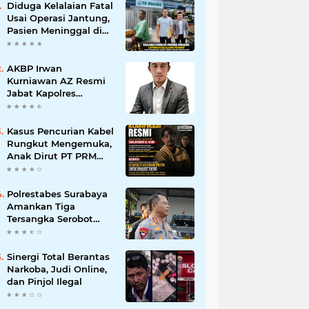
Diduga Kelalaian Fatal
Usai Operasi Jantung,
Pasien Meninggal di
Ruang ICU, Keluarga
Tuntut RSUD dr.
Soewandhie
AKBP Irwan
Bertanggung Jawab
Kurniawan AZ Resmi
Jabat Kapolres
Pelabuhan Tanjung
Perak, Pimpinan
Redaksi
Kasus Pencurian Kabel
HarianMataBerita.com
Rungkut Mengemuka,
Sampaikan Ucapan
Anak Dirut PT PRM
Selamat
Minta Satreskrim
Polrestabes Surabaya
Usut Hingga Tuntas
Polrestabes Surabaya
Amankan Tiga
Tersangka Serobot
Ruko di Ngagel
Sinergi Total Berantas
Narkoba, Judi Online,
dan Pinjol Ilegal