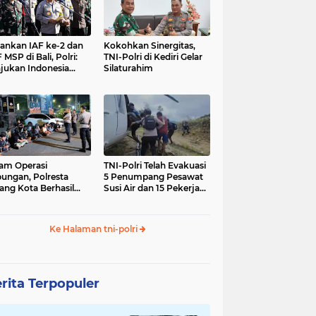
nkan IAF ke-2 dan
Kokohkan Sinergitas,
 MSP di Bali, Polri:
TNI-Polri di Kediri Gelar
jukan Indonesia
Silaturahim
gara Aman
am Operasi
TNI-Polri Telah Evakuasi
ungan, Polresta
5 Penumpang Pesawat
ang Kota Berhasil
Susi Air dan 15 Pekerja
nkan 18 Pelaku
Bangunan yang
ap Liar
Disandera KKB
Ke Halaman tni-polri
rita Terpopuler