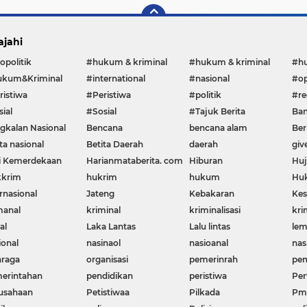
ajahi
opolitik
#hukum & kriminal
#hukum & kriminal
#h
kum&Kriminal
#international
#nasional
#op
ristiwa
#Peristiwa
#politik
#re
ial
#Sosial
#Tajuk Berita
Ban
gkalan Nasional
Bencana
bencana alam
Ber
ta nasional
Betita Daerah
daerah
giv
i Kemerdekaan
Harianmataberita. com
Hiburan
Huj
krim
hukrim
hukum
Huk
rnasional
Jateng
Kebakaran
Kes
manal
kriminal
kriminalisasi
kri
al
Laka Lantas
Lalu lintas
le
ional
nasinaol
nasioanal
nas
hraga
organisasi
pemerinrah
pem
erintahan
pendidikan
peristiwa
Per
usahaan
Petistiwaa
Pilkada
Pme