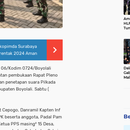
Ama
HLF
Tun
Ne
rkopimda Surabaya
erentak 2024 Aman
l 06/Kodim 0724/Boyolali
Dal
Gab
iatan pembukaan Rapat Pleno
Mal
dan penetapan suara Pilkada
Ama
Bal
paten Boyolali. Sabtu (
t Cepogo, Danramil Kapten Inf
Be
K beserta anggota, Padal Pam
etua PPS masing² 15 Desa,