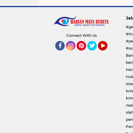
Jel
#ge
#Hu
Connect With Us
#pe
#sos
Facebook
Instagram
Pinterest
Twitter
YouTube
Ban
beri
Har
Huk
inte
kri
krin
naa
ola
pem
Per