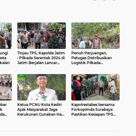
ungi
Tinjau TPS, Kapolda Jatim
Penuh Perjuangan,
esta
: Pilkada Serentak 2024 di
Petugas Distribusikan
kalan
Jatim Berjalan Lancar
Logistik Pilkada
Sesuai Rencana
Menggunakan Kuda ke
TPS Terpencil di Jember
ebar
Ketua PCNU Kota Kediri
Kapolrestabes bersama
uk
Ajak Masyarakat Jaga
Forkopimda Surabaya
ada
Kerukunan Gunakan Hak
Pastikan Kesiapan TPS
Pilih di Pilkada 2024
untuk Pilkada Serentak
2024 Aman