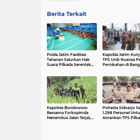
Berita Terkait
Polda Jatim Fasilitasi
Kapolda Jatim Kunj
Tahanan Salurkan Hak
TPS Unik Nuansa P
Suara Pilkada Serentak
Pernikahan di Bang
2024
Kapolres Bondowoso
Polresta Sidoarjo S
Bersama Forkopimda
1.298 Personel Unt
Menembus Jalan Terjal,
Amankan TPS Pilk
Pastikan Distribusi
2024
Logistik Pilkada di Lokasi
Terpencil Aman