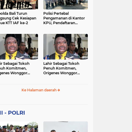
Sekolah
soaial
sosial
peristiwa
pertanian
olda Bali Turun
Polisi Pertebal
gsung Cek Kesiapan
Pengamanan di Kantor
ue KTT IAF ke-2
KPU, Pendaftaran
polri
polrii
polris
polusi
Paslon Pilkada di
Tulungagung
sialisasi
tajuk editorial
tni
Berlangsung Kondusif
ir Sebagai Tokoh
Lahir Sebagai Tokoh
nuh Komitmen,
Penuh Komitmen,
genes Wonggor
Origenes Wonggor
ib Terpilih Kembali
Wajib Terpilih Kembali
i Ketua DPRP Papua
Jadi Ketua DPRP Papua
at
Barat
Ke Halaman daerah
I - POLRI