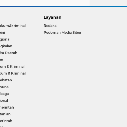
Layanan
ukum&kriminal
Redaksi
ini
Pedoman Media Siber
gional
gkalan
ita Daerah
en
um & Kriminal
um & Kriminal
ehatan
munal
mbaga
ional
erintah
tanian
rintah