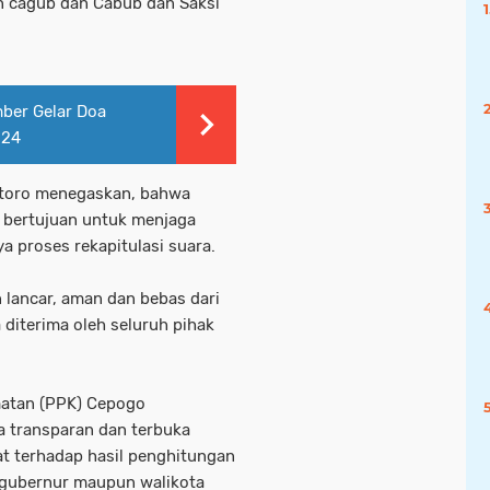
n cagub dan Cabub dan Saksi
ber Gelar Doa
024
ntoro menegaskan, bahwa
a bertujuan untuk menjaga
a proses rekapitulasi suara.
lancar, aman dan bebas dari
 diterima oleh seluruh pihak
matan (PPK) Cepogo
a transparan dan terbuka
t terhadap hasil penghitungan
k gubernur maupun walikota